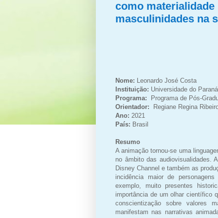
como materialidade 
masculinidades na s
Nome:
Leonardo José
Costa
Instituição:
Universidade do Paran
Programa:
Programa de Pós-
Grad
Orientador:
Regiane Regina Ribeir
Ano:
2021
País:
Brasil
Resumo
A animação tornou-se uma linguagem
no âmbito das audiovisualidades. 
Disney Channel e também as produç
incidência maior de personagens
exemplo, muito presentes histor
importância de um olhar científico
conscientização sobre valores m
manifestam nas narrativas animad