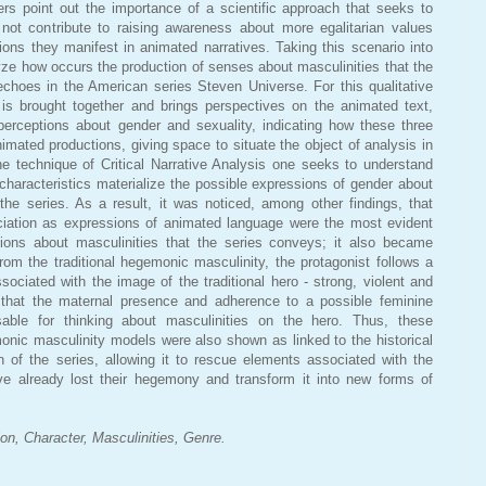
ers point out the importance of a scientific approach that seeks to
t contribute to raising awareness about more egalitarian values
ons they manifest in animated narratives. Taking this scenario into
yze how occurs the production of senses about masculinities that the
choes in the American series Steven Universe. For this qualitative
n is brought together and brings perspectives on the animated text,
perceptions about gender and sexuality, indicating how these three
nimated productions, giving space to situate the object of analysis in
he technique of Critical Narrative Analysis one seeks to understand
haracteristics materialize the possible expressions of gender about
 the series. As a result, it was noticed, among other findings, that
ation as expressions of animated language were the most evident
ions about masculinities that the series conveys; it also became
from the traditional hegemonic masculinity, the protagonist follows a
ciated with the image of the traditional hero - strong, violent and
t that the maternal presence and adherence to a possible feminine
able for thinking about masculinities on the hero. Thus, these
monic masculinity models were also shown as linked to the historical
n of the series, allowing it to rescue elements associated with the
ve already lost their hegemony and transform it into new forms of
n, Character, Masculinities, Genre.