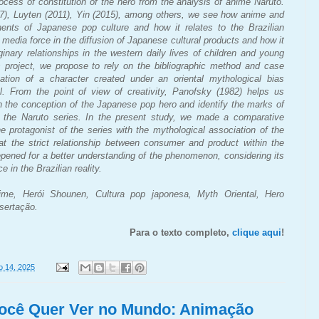
cess of constitution of the hero from the analysis of anime Naruto.
7), Luyten (2011), Yin (2015), among others, we see how anime and
ts of Japanese pop culture and how it relates to the Brazilian
edia force in the diffusion of Japanese cultural products and how it
ginary relationships in the western daily lives of children and young
is project, we propose to rely on the bibliographic method and case
ation of a character created under an oriental mythological bias
 From the point of view of creativity, Panofsky (1982) helps us
in the conception of the Japanese pop hero and identify the marks of
of the Naruto series. In the present study, we made a comparative
he protagonist of the series with the mythological association of the
hat the strict relationship between consumer and product within the
pened for a better understanding of the phenomenon, considering its
 in the Brazilian reality.
nime, Herói Shounen, Cultura pop japonesa, Myth Oriental, Hero
sertação.
Para o texto completo,
clique aqui
!
o 14, 2025
Você Quer Ver no Mundo: Animação