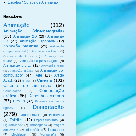
Escolas / Cursos de Animação
Marcadores
Animação
(312)
Animação (cinematografia)
(53)
Animação 2D
(29)
Animação
3D
(27)
Animação Japonesa
(12)
Animação brasileira
(29)
Animação
comportamental
(3)
Animação de Horror
(2)
Animação de bonecos
(3)
Animação de
Animação de personagens
(4)
fluidos
(2)
Animação digital
(12)
Animação facial
Animação por
(3)
Animação gráfica
(3)
computador
(47)
Arte
(13)
Artigo
Cinema
(101)
Acad.
(22)
Brasil
(3)
Cinema de animação
(64)
Computação
Computação
(2)
gráfica
(66)
Desenho animado
(57)
Design
(37)
Dinâmica de corpos
Dissertação
rígidos
(2)
(279)
Documentário
(8)
Entrevista
Estética
(12)
(7)
Expressionismo
(4)
Figuratividade
(2)
Historiografia
(3)
Imagem
Informática
(5)
Linguagem
audiovisual
(2)
(7)
Modelagem
(9)
Monografia
(6)