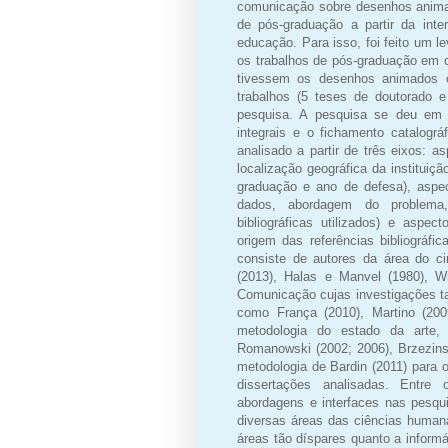
comunicação sobre desenhos anima
de pós-graduação a partir da in
educação. Para isso, foi feito um
os trabalhos de pós-graduação em 
tivessem os desenhos animados c
trabalhos (5 teses de doutorado
pesquisa. A pesquisa se deu em du
integrais e o fichamento catalográ
analisado a partir de três eixos: 
localização geográfica da instituiç
graduação e ano de defesa), aspec
dados, abordagem do problema, 
bibliográficas utilizados) e aspec
origem das referências bibliográfic
consiste de autores da área do c
(2013), Halas e Manvel (1980), 
Comunicação cujas investigações ta
como França (2010), Martino (200
metodologia do estado da arte,
Romanowski (2002; 2006), Brzezinski
metodologia de Bardin (2011) para 
dissertações analisadas. Entre 
abordagens e interfaces nas pesqu
diversas áreas das ciências humanas
áreas tão díspares quanto a inform