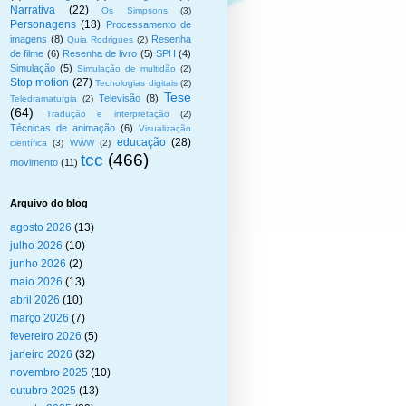
Narrativa
(22)
Os Simpsons
(3)
Personagens
(18)
Processamento de
imagens
(8)
Resenha
Quia Rodrigues
(2)
de filme
(6)
Resenha de livro
(5)
SPH
(4)
Simulação
(5)
Simulação de multidão
(2)
Stop motion
(27)
Tecnologias digitais
(2)
Tese
Televisão
(8)
Teledramaturgia
(2)
(64)
Tradução e interpretação
(2)
Técnicas de animação
(6)
Visualização
educação
(28)
científica
(3)
WWW
(2)
tcc
(466)
movimento
(11)
Arquivo do blog
agosto 2026
(13)
julho 2026
(10)
junho 2026
(2)
maio 2026
(13)
abril 2026
(10)
março 2026
(7)
fevereiro 2026
(5)
janeiro 2026
(32)
novembro 2025
(10)
outubro 2025
(13)