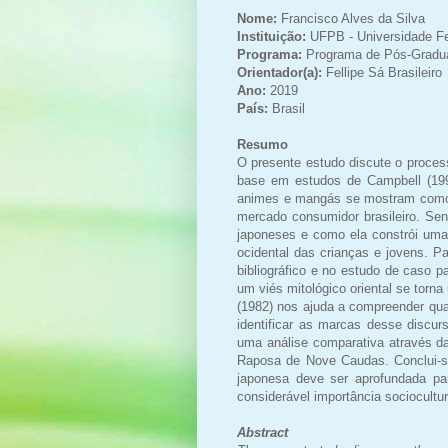
Nome:
Francisco Alves da Silva
Instituição:
UFPB - Universidade Fe
Programa:
Programa de Pós-Grad
Orientador(a):
Fellipe Sá Brasileiro
Ano:
2019
País:
Brasil
Resumo
O presente estudo discute o process
base em estudos de Campbell (1997
animes e mangás se mostram como 
mercado consumidor brasileiro. Sen
japoneses e como ela constrói uma 
ocidental das crianças e jovens. P
bibliográfico e no estudo de caso
um viés mitológico oriental se torna
(1982) nos ajuda a compreender qua
identificar as marcas desse discu
uma análise comparativa através da
Raposa de Nove Caudas. Conclui-se
japonesa deve ser aprofundada p
considerável importância sociocultura
Abstract