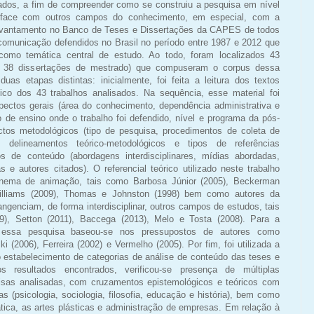
dos, a fim de compreender como se construiu a pesquisa em nível
terface com outros campos do conhecimento, em especial, com a
 levantamento no Banco de Teses e Dissertações da CAPES de todos
comunicação defendidos no Brasil no período entre 1987 e 2012 que
omo temática central de estudo. Ao todo, foram localizados 43
 e 38 dissertações de mestrado) que compuseram o corpus dessa
as etapas distintas: inicialmente, foi feita a leitura dos textos
fico dos 43 trabalhos analisados. Na sequência, esse material foi
aspectos gerais (área do conhecimento, dependência administrativa e
ão de ensino onde o trabalho foi defendido, nível e programa da pós-
tos metodológicos (tipo de pesquisa, procedimentos de coleta de
delineamentos teórico-metodológicos e tipos de referências
tos de conteúdo (abordagens interdisciplinares, mídias abordadas,
as e autores citados). O referencial teórico utilizado neste trabalho
inema de animação, tais como Barbosa Júnior (2005), Beckerman
Williams (2009), Thomas e Johnston (1998) bem como autores da
ngenciam, de forma interdisciplinar, outros campos de estudos, tais
9), Setton (2011), Baccega (2013), Melo e Tosta (2008). Para a
 essa pesquisa baseou-se nos pressupostos de autores como
 (2006), Ferreira (2002) e Vermelho (2005). Por fim, foi utilizada a
o estabelecimento de categorias de análise de conteúdo das teses e
os resultados encontrados, verificou-se presença de múltiplas
isas analisadas, com cruzamentos epistemológicos e teóricos com
 (psicologia, sociologia, filosofia, educação e história), bem como
ática, as artes plásticas e administração de empresas. Em relação à