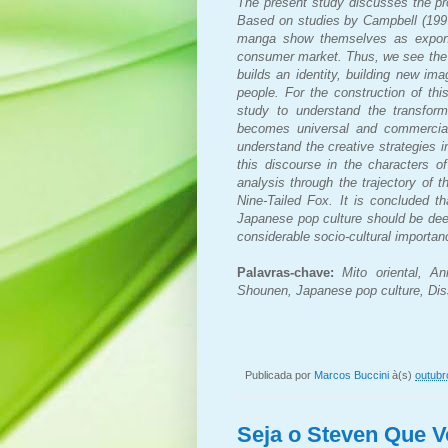
The present study discusses the pro
Based on studies by Campbell (199
manga show themselves as exponen
consumer market. Thus, we see the m
builds an identity, building new ima
people. For the construction of th
study to understand the transform
becomes universal and commercial.
understand the creative strategies 
this discourse in the characters 
analysis through the trajectory of t
Nine-Tailed Fox. It is concluded t
Japanese pop culture should be dee
considerable socio-cultural importance
Palavras-chave:
Mito oriental, A
Shounen, Japanese pop culture, Dis
Publicada por
Marcos Buccini
à(s)
outubr
Seja o Steven Que 