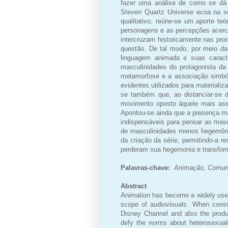
fazer uma análise de como se dá
Steven Quartz Universe ecoa na s
qualitativo, reúne-se um aporte te
personagens e as percepções acerc
intercruzam historicamente nas pro
questão. De tal modo, por meio da
linguagem animada e suas caracte
masculinidades do protagonista da
metamorfose e a associação simbó
evidentes utilizados para materiali
se também que, ao distanciar-se d
movimento oposto àquele mais assoc
Apontou-se ainda que a presença m
indispensáveis para pensar as masc
de masculinidades menos hegemôni
da criação da série, permitindo-a 
perderam sua hegemonia e transfor
Palavras-chave:
Animação, Comunic
Abstract
Animation has become a widely used
scope of audiovisuals. When cons
Disney Channel and also the produc
defy the norms about heterosexuali