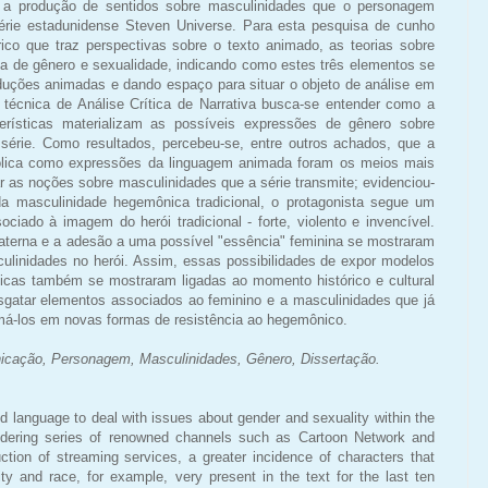
 a produção de sentidos sobre masculinidades que o personagem
érie estadunidense Steven Universe. Para esta pesquisa de cunho
órico que traz perspectivas sobre o texto animado, as teorias sobre
a de gênero e sexualidade, indicando como estes três elementos se
duções animadas e dando espaço para situar o objeto de análise em
 técnica de Análise Crítica de Narrativa busca-se entender como a
rísticas materializam as possíveis expressões de gênero sobre
 série. Como resultados, percebeu-se, entre outros achados, que a
lica como expressões da linguagem animada foram os meios mais
zar as noções sobre masculinidades que a série transmite; evidenciou-
a masculinidade hegemônica tradicional, o protagonista segue um
iado à imagem do herói tradicional - forte, violento e invencível.
aterna e a adesão a uma possível "essência" feminina se mostraram
ulinidades no herói. Assim, essas possibilidades de expor modelos
cas também se mostraram ligadas ao momento histórico e cultural
resgatar elementos associados ao feminino e a masculinidades que já
má-los em novas formas de resistência ao hegemônico.
ação, Personagem, Masculinidades, Gênero, Dissertação.
 language to deal with issues about gender and sexuality within the
idering series of renowned channels such as Cartoon Network and
tion of streaming services, a greater incidence of characters that
ty and race, for example, very present in the text for the last ten