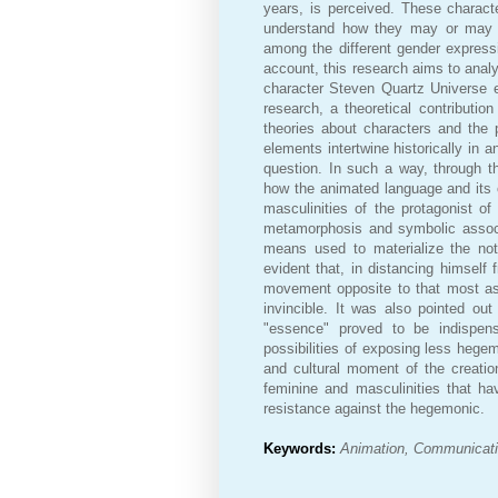
years, is perceived. These charact
understand how they may or may no
among the different gender expressi
account, this research aims to anal
character Steven Quartz Universe e
research, a theoretical contributio
theories about characters and the 
elements intertwine historically in a
question. In such a way, through t
how the animated language and its c
masculinities of the protagonist of
metamorphosis and symbolic associ
means used to materialize the not
evident that, in distancing himself 
movement opposite to that most asso
invincible. It was also pointed ou
"essence" proved to be indispens
possibilities of exposing less hege
and cultural moment of the creatio
feminine and masculinities that ha
resistance against the hegemonic.
Keywords:
Animation, Communicatio