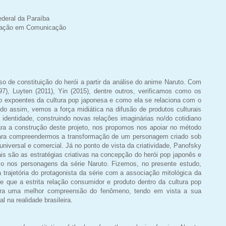
deral da Paraíba
uação em Comunicação
o de constituição do herói a partir da análise do anime Naruto. Com
), Luyten (2011), Yin (2015), dentre outros, verificamos como os
expoentes da cultura pop japonesa e como ela se relaciona com o
do assim, vemos a força midiática na difusão de produtos culturais
identidade, construindo novas relações imaginárias no/do cotidiano
ara a construção deste projeto, nos propomos nos apoiar no método
 para compreendermos a transformação de um personagem criado sob
 universal e comercial. Já no ponto de vista da criatividade, Panofsky
is são as estratégias criativas na concepção do herói pop japonês e
rso nos personagens da série Naruto. Fizemos, no presente estudo,
 trajetória do protagonista da série com a associação mitológica da
 que a estrita relação consumidor e produto dentro da cultura pop
ara uma melhor compreensão do fenômeno, tendo em vista a sua
l na realidade brasileira.