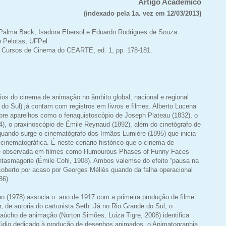
Artigo Acadêmico
(indexado pela 1a. vez em 12/03/2013)
 Palma Back, Isadora Ebersol e Eduardo Rodrigues de Souza
e Pelotas, UFPel
s Cursos de Cinema do CEARTE, ed. 1,
pp.
178-181.
dios do cinema de animação no âmbito global, nacional e regional
 do Sul) já contam com registros em livros e filmes. Alberto Lucena
obre aparelhos como o fenaquistoscópio de Joseph Plateau (1832), o
4), o praxinoscópio de Émile Reynaud (1892), além do cinetógrafo de
uando surge o cinematógrafo dos Irmãos Lumière (1895) que inicia-
cinematográfica. É neste cenário histórico que o cinema de
de observada em filmes como Humourous Phases of Funny Faces
ntasmagorie (Émile Cohl, 1908). Ambos valemse do efeito “pausa na
coberto por acaso por Georges Méliès quando da falha operacional
86).
no (1978) associa o ano de 1917 com a primeira produção de filme
 de autoria do cartunista Seth. Já no Rio Grande do Sul, o
aúcho de animação (Norton Simões, Luiza Tigre, 2008) identifica
túdio dedicado à produção de desenhos animados, o Animatographia