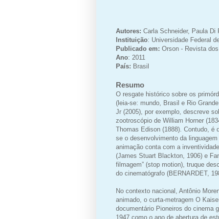
Autores:
Carla Schneider, Paula Di
Instituição
:
Universidade Federal d
Publicado em:
Orson - Revista do
Ano
: 2011
País:
Brasil
Resumo
O resgate histórico sobre os primór
(leia-se: mundo, Brasil e Rio Grande
Jr (2005), por exemplo, descreve s
zootroscópio de William Horner (183
Thomas Edison (1888). Contudo, é q
se o desenvolvimento da linguagem 
animação conta com a inventivida
(James Stuart Blackton, 1906) e Fa
filmagem” (stop motion), truque des
do cinematógrafo (BERNARDET, 19
No contexto nacional, Antônio More
animado, o curta-metragem O Kaiser,
documentário Pioneiros do cinema g
1947 como o ano de abertura de es