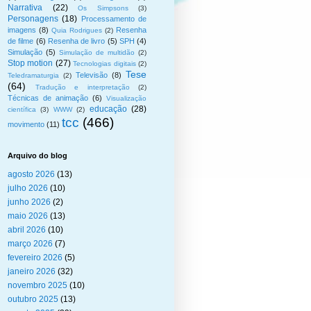
Narrativa
(22)
Os Simpsons
(3)
Personagens
(18)
Processamento de
imagens
(8)
Resenha
Quia Rodrigues
(2)
de filme
(6)
Resenha de livro
(5)
SPH
(4)
Simulação
(5)
Simulação de multidão
(2)
Stop motion
(27)
Tecnologias digitais
(2)
Tese
Televisão
(8)
Teledramaturgia
(2)
(64)
Tradução e interpretação
(2)
Técnicas de animação
(6)
Visualização
educação
(28)
científica
(3)
WWW
(2)
tcc
(466)
movimento
(11)
Arquivo do blog
agosto 2026
(13)
julho 2026
(10)
junho 2026
(2)
maio 2026
(13)
abril 2026
(10)
março 2026
(7)
fevereiro 2026
(5)
janeiro 2026
(32)
novembro 2025
(10)
outubro 2025
(13)