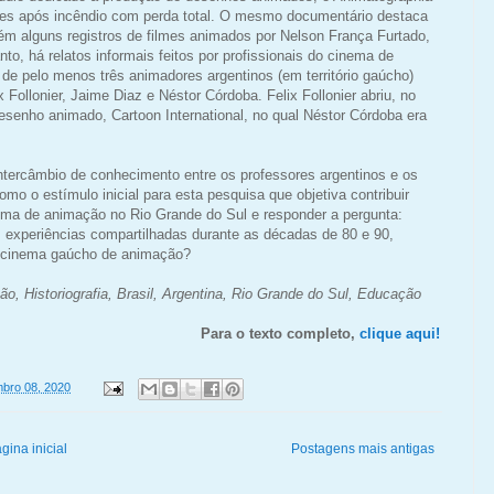
des após incêndio com perda total. O mesmo documentário destaca
ém alguns registros de filmes animados por Nelson França Furtado,
to, há relatos informais feitos por profissionais do cinema de
e pelo menos três animadores argentinos (em território gaúcho)
 Follonier, Jaime Diaz e Néstor Córdoba. Felix Follonier abriu, no
desenho animado, Cartoon International, no qual Néstor Córdoba era
 intercâmbio de conhecimento entre os professores argentinos e os
mo o estímulo inicial para esta pesquisa que objetiva contribuir
inema de animação no Rio Grande do Sul e responder a pergunta:
s experiências compartilhadas durante as décadas de 80 e 90,
o cinema gaúcho de animação?
, Historiografia, Brasil, Argentina, Rio Grande do Sul, Educação
Para o texto completo,
clique aqui!
bro 08, 2020
gina inicial
Postagens mais antigas