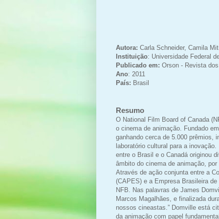
Autora:
Carla Schneider, Camila Mit
Instituição
: Universidade Federal d
Publicado em:
Orson - Revista dos
Ano
: 2011
País:
Brasil
Resumo
O National Film Board of Canada (NF
o cinema de animação. Fundado em 1
ganhando cerca de 5.000 prêmios, 
laboratório cultural para a inovaçã
entre o Brasil e o Canadá originou 
âmbito do cinema de animação, por 
Através de ação conjunta entre a C
(CAPES) e a Empresa Brasileira de 
NFB. Nas palavras de James Domvill
Marcos Magalhães, e finalizada dura
nossos cineastas.” Domville está c
da animação com papel fundamental 