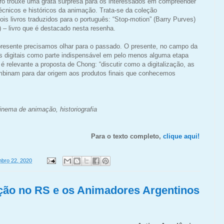
iro trouxe uma grata surpresa para
os interessados em compreender
écnicos e históricos da animação. Trata-se da coleção
is livros traduzidos para o português: “Stop-motion” (Barry Purves)
 – livro
que é destacado nesta resenha.
presente precisamos olhar para o
passado. O presente, no campo da
as
digitais como parte indispensável em pelo menos alguma etapa
 é relevante a proposta de Chong:
“discutir como a digitalização, as
binam para dar origem aos produtos fi
nais que conhecemos
cinema de animação, historiografia
Para o texto completo,
clique aqui!
bro 22, 2020
ão no RS e os Animadores Argentinos