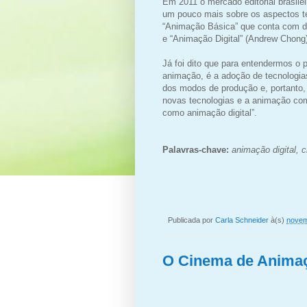
Em 2011 o mercado editorial brasile
um pouco mais sobre os aspectos
t
“Animação
Básica” que conta com do
e “Animação Digital” (Andrew Chong)
Já foi dito que para entendermos o 
animação, é a adoção de tecnologi
dos
modos de produção e, portanto,
novas tecnologias e a animação
com
como
animação digital”.
Palavras-chave:
animação digital, 
Publicada por
Carla Schneider
à(s)
novem
O Cinema de Animaç