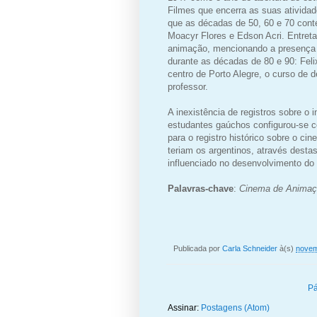
Filmes que encerra as suas ativida
que as décadas de 50, 60 e 70 cont
Moacyr Flores e Edson Acri. Entretan
animação, mencionando a presença d
durante as décadas de 80 e 90: Felix
centro de Porto Alegre, o curso de 
professor.
A inexistência de registros sobre o
estudantes gaúchos configurou-se co
para o registro histórico sobre o c
teriam os argentinos, através desta
influenciado no desenvolvimento d
Palavras-chave
:
Cinema de Animação
Publicada por
Carla Schneider
à(s)
novem
Pá
Assinar:
Postagens (Atom)