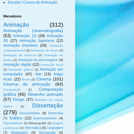
Escolas / Cursos de Animação
Marcadores
Animação
(312)
Animação (cinematografia)
(53)
Animação 2D
(29)
Animação
3D
(27)
Animação Japonesa
(12)
Animação brasileira
(29)
Animação
comportamental
(3)
Animação de Horror
(2)
Animação de bonecos
(3)
Animação de
Animação de personagens
(4)
fluidos
(2)
Animação digital
(12)
Animação facial
Animação por
(3)
Animação gráfica
(3)
computador
(47)
Arte
(13)
Artigo
Cinema
(101)
Acad.
(22)
Brasil
(3)
Cinema de animação
(64)
Computação
Computação
(2)
gráfica
(66)
Desenho animado
(57)
Design
(37)
Dinâmica de corpos
Dissertação
rígidos
(2)
(279)
Documentário
(8)
Entrevista
Estética
(12)
(7)
Expressionismo
(4)
Figuratividade
(2)
Historiografia
(3)
Imagem
Informática
(5)
Linguagem
audiovisual
(2)
(7)
Modelagem
(9)
Monografia
(6)