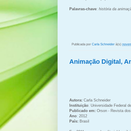
Palavras-chave
:
história da
animaçã
Publicada por
Carla Schneider
à(s)
novem
Animação Digital, 
Autora:
Carla Schneider
Instituição
: Universidade Federal d
Publicado em:
Orson - Revista do
Ano
: 2012
País:
Brasil