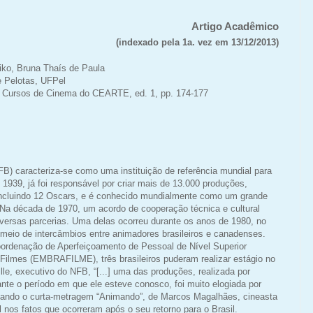
Artigo Acadêmico
(indexado pela 1a. vez em 13/12/2013)
iko, Bruna Thaís de Paula
e Pelotas, UFPel
 Cursos de Cinema do CEARTE, ed. 1, pp. 174-177
B) caracteriza-se como uma instituição de referência mundial para
939, já foi responsável por criar mais de 13.000 produções,
incluindo 12 Oscars, e é conhecido mundialmente como um grande
o. Na década de 1970, um acordo de cooperação técnica e cultural
diversas parcerias. Uma delas ocorreu durante os anos de 1980, no
meio de intercâmbios entre animadores brasileiros e canadenses.
oordenação de Aperfeiçoamento de Pessoal de Nível Superior
Filmes (EMBRAFILME), três brasileiros puderam realizar estágio no
e, executivo do NFB, “[...] uma das produções, realizada por
nte o período em que ele esteve conosco, foi muito elogiada por
itando o curta-metragem “Animando”, de Marcos Magalhães, cineasta
nos fatos que ocorreram após o seu retorno para o Brasil.