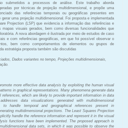
ão submetidos a processos de análise. Este trabalho aborda
geradas por técnicas de projeção multidimensional, e propõe uma
erenciado das referências temporais ou geográficas presentes em
 gerar uma projeção multidimensional. Foi proposta e implementada
are Projection (LSP) que evidencia a informação das referências e
os mapas visuais gerados, bem como diversas funcionalidades que
loratória. A nova abordagem é ilustrada por meio de estudos de caso
is e com referências geográficas, em que foi possível observar o
entos, bem como comportamentos de elementos ou grupos de
 da estratégia proposta também são discutidas
ciados, Dados variantes no tempo, Projeções multidimensionais,
ação.
promote more effective data analysis by exploiting the human visual
g patterns in graphical representations. Many phenomena generate data
 references, which are likely to provide important information in data
addresses data visualizations generated with multidimensional
gy to handle temporal and geographical references present in
nerating multidimensional projections. The Least Squares Projection
icitly handle the reference information and represent it in the visual
lysis functions have been implemented. The proposed approach is
 multidimensional data sets, in which it was possible to observe the