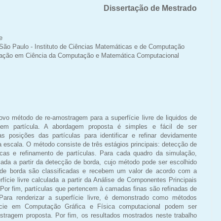
Dissertação de Mestrado
e
São Paulo - Instituto de Ciências Matemáticas e de Computação
ção em Ciência da Computação e Matemática Computacional
vo método de re-amostragem para a superfície livre de liquidos de
em partícula. A abordagem proposta é simples e fácil de ser
 posições das partículas para identificar e refinar devidamente
a escala. O método consiste de três estágios principais: detecção de
ticas e refinamento de partículas. Para cada quadro da simulação,
ificada a partir da detecção de borda, cujo método pode ser escolhido
s de borda são classificadas e recebem um valor de acordo com a
ície livre calculada a partir da Análise de Componentes Principais
 Por fim, partículas que pertencem à camadas finas são refinadas de
Para renderizar a superfície livre, é demonstrado como métodos
erfície em Computação Gráfica e Física computacional podem ser
stragem proposta. Por fim, os resultados mostrados neste trabalho