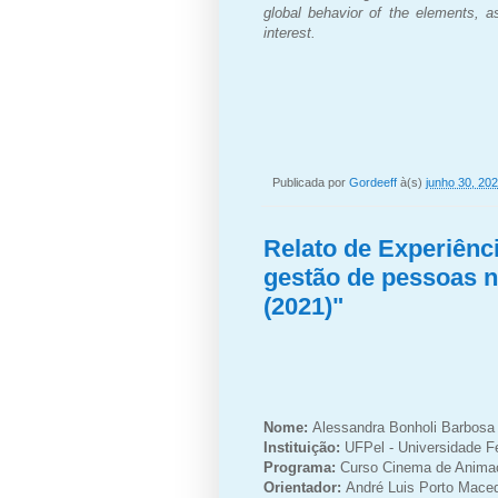
global behavior of the elements, a
interest.
Publicada por
Gordeeff
à(s)
junho 30, 20
Relato de Experiênc
gestão de pessoas 
(2021)"
Nome:
Alessandra Bonholi Barbos
Instituição:
UFPel - Universidade F
Programa:
Curso Cinema de Animaç
Orientador:
André Luis Porto Mace