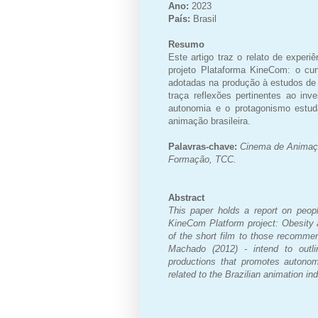
Ano:
2023
País:
Brasil
Resumo
Este artigo traz o relato de exper
projeto Plataforma KineCom: o cu
adotadas na produção à estudos de
traça reflexões pertinentes ao in
autonomia e o protagonismo estuda
animação brasileira.
Palavras-chave:
Cinema de Animaçã
Formação,
TCC.
Abstract
This paper holds a report on peop
KineCom Platform project: Obesity 
of the short film to those recomm
Machado (2012) - intend to outli
productions that promotes auton
related to the Brazilian animation ind