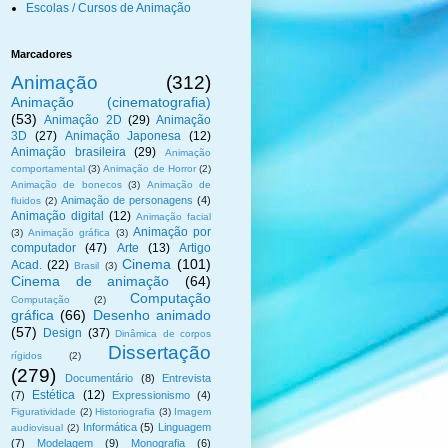
Escolas / Cursos de Animação
Marcadores
Animação
(312)
Animação (cinematografia)
(53)
Animação 2D
(29)
Animação
3D
(27)
Animação Japonesa
(12)
Animação brasileira
(29)
Animação
comportamental
(3)
Animação de Horror
(2)
Animação de bonecos
(3)
Animação de
Animação de personagens
(4)
fluidos
(2)
Animação digital
(12)
Animação facial
Animação por
(3)
Animação gráfica
(3)
computador
(47)
Arte
(13)
Artigo
Cinema
(101)
Acad.
(22)
Brasil
(3)
Cinema de animação
(64)
Computação
Computação
(2)
gráfica
(66)
Desenho animado
(57)
Design
(37)
Dinâmica de corpos
Dissertação
rígidos
(2)
(279)
Documentário
(8)
Entrevista
Estética
(12)
(7)
Expressionismo
(4)
Figuratividade
(2)
Historiografia
(3)
Imagem
Informática
(5)
Linguagem
audiovisual
(2)
(7)
Modelagem
(9)
Monografia
(6)