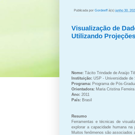
Publicada por
Gordeeff
à(s)
junho 30, 20
Visualização de Dad
Utilizando Projeçõe
Nome:
Tácito Trindade de Araújo Ti
Instituição:
USP - Universidade de 
Programa:
Programa de Pós-Gradua
Orientadora:
Maria Cristina Ferreir
Ano:
2011
País:
Brasil
Resumo
Ferramentas e técnicas de visual
explorar a capacidade humana na p
Muitos fenômenos são associados a 