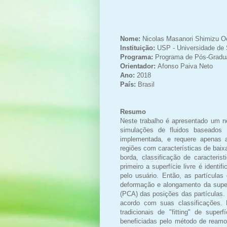
Nome:
Nicolas Masanori Shimizu O
Instituição:
USP - Universidade de 
Programa:
Programa de Pós-Gradua
Orientador:
Afonso
Paiva Neto
Ano:
2018
País:
Brasil
Resumo
Neste trabalho é apresentado um no
simulações de fluidos baseados 
implementada, e requere apenas as
regiões com características de baix
borda, classificação de caracteris
primeiro a superfície livre é ident
pelo usuário. Então, as partícula
deformação e alongamento da superf
(PCA) das posições das partículas.
acordo com suas classificações. 
tradicionais de "fitting" de sup
beneficiadas pelo método de reamo