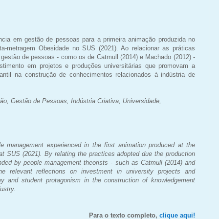
iência em gestão de pessoas para a primeira animação produzida no
rta-metragem Obesidade no SUS (2021). Ao relacionar as práticas
 gestão de pessoas - como os de Catmull (2014) e Machado (2012) -
vestimento em projetos e produções universitárias que promovam a
ntil na construção de conhecimentos relacionados à indústria de
o, Gestão de Pessoas, Indústria Criativa,
Universidade,
le management experienced in the first animation produced
at the
at SUS (2021). By relating the practices adopted
due the production
ended by people management theorists -
such as Catmull (2014) and
ne relevant reflections on
investment in university projects and
omy and student
protagonism in the construction of knowledgement
ustry.
Para o texto completo,
clique aqui!