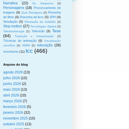
Narrativa
(22)
Os Simpsons
(3)
Personagens
(18)
Processamento de
imagens
(8)
Resenha
Quia Rodrigues
(2)
de filme
(6)
Resenha de livro
(5)
SPH
(4)
Simulação
(5)
Simulação de multidão
(2)
Stop motion
(27)
Tecnologias digitais
(2)
Tese
Televisão
(8)
Teledramaturgia
(2)
(64)
Tradução e interpretação
(2)
Técnicas de animação
(6)
Visualização
educação
(28)
científica
(3)
WWW
(2)
tcc
(466)
movimento
(11)
Arquivo do blog
agosto 2026
(13)
julho 2026
(10)
junho 2026
(2)
maio 2026
(13)
abril 2026
(10)
março 2026
(7)
fevereiro 2026
(5)
janeiro 2026
(32)
novembro 2025
(10)
outubro 2025
(13)