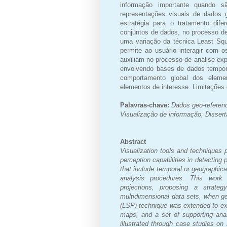
informação importante quando s
representações visuais de dados 
estratégia para o tratamento dif
conjuntos de dados, no processo de
uma variação da técnica Least Squ
permite ao usuário interagir com 
auxiliam no processo de análise exp
envolvendo bases de dados tempora
comportamento global dos elem
elementos de interesse. Limitações
Palavras-chave:
Dados geo-referen
Visualização de informação, Dissert
Abstract
Visualization tools and techniques 
perception capabilities in detectin
that include temporal or geographical
analysis procedures. This work 
projections, proposing a strate
multidimensional data sets, when ge
(LSP) technique was extended to expl
maps, and a set of supporting ana
illustrated through case studies on