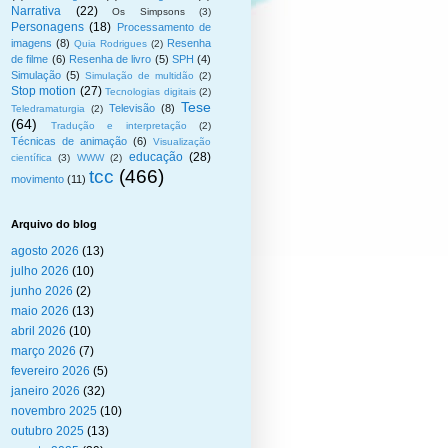
Narrativa
(22)
Os Simpsons
(3)
Personagens
(18)
Processamento de
imagens
(8)
Resenha
Quia Rodrigues
(2)
de filme
(6)
Resenha de livro
(5)
SPH
(4)
Simulação
(5)
Simulação de multidão
(2)
Stop motion
(27)
Tecnologias digitais
(2)
Tese
Televisão
(8)
Teledramaturgia
(2)
(64)
Tradução e interpretação
(2)
Técnicas de animação
(6)
Visualização
educação
(28)
científica
(3)
WWW
(2)
tcc
(466)
movimento
(11)
Arquivo do blog
agosto 2026
(13)
julho 2026
(10)
junho 2026
(2)
maio 2026
(13)
abril 2026
(10)
março 2026
(7)
fevereiro 2026
(5)
janeiro 2026
(32)
novembro 2025
(10)
outubro 2025
(13)