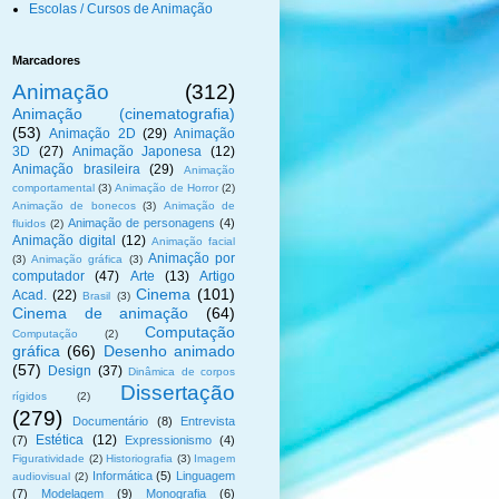
Escolas / Cursos de Animação
Marcadores
Animação
(312)
Animação (cinematografia)
(53)
Animação 2D
(29)
Animação
3D
(27)
Animação Japonesa
(12)
Animação brasileira
(29)
Animação
comportamental
(3)
Animação de Horror
(2)
Animação de bonecos
(3)
Animação de
Animação de personagens
(4)
fluidos
(2)
Animação digital
(12)
Animação facial
Animação por
(3)
Animação gráfica
(3)
computador
(47)
Arte
(13)
Artigo
Cinema
(101)
Acad.
(22)
Brasil
(3)
Cinema de animação
(64)
Computação
Computação
(2)
gráfica
(66)
Desenho animado
(57)
Design
(37)
Dinâmica de corpos
Dissertação
rígidos
(2)
(279)
Documentário
(8)
Entrevista
Estética
(12)
(7)
Expressionismo
(4)
Figuratividade
(2)
Historiografia
(3)
Imagem
Informática
(5)
Linguagem
audiovisual
(2)
(7)
Modelagem
(9)
Monografia
(6)