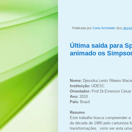
Publicada por
Carla Schneider
à(s)
dezem
Última saída para S
animado os Simpson
Nome:
Djessika Lentz Ribeiro Macie
Instituição:
UDESC
Orientador:
Prof.Dr.Emerson César
Ano:
2010
País:
Brasil
Resumo
Este trabalho busca compreender a
da década de 1980 pelo cartunista 
transformações, visto ser esta uma