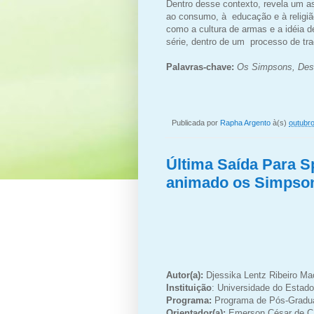
Dentro desse contexto, revela um asp
ao consumo, à educação e à religi
como a cultura de armas e a idéia 
série, dentro de um processo de trad
Palavras-chave:
Os Simpsons, Des
Publicada por
Rapha Argento
à(s)
outubro
Última Saída Para S
animado os Simpso
Autor(a):
Djessika Lentz Ribeiro Ma
Instituição
:
Universidade do Estado
Programa:
Programa de Pós-Gradua
Orientador(a):
Emerson César de 