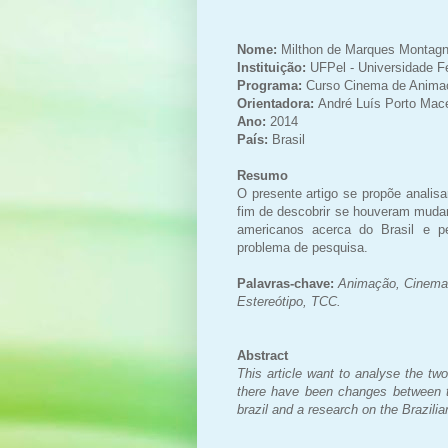
Nome:
Milthon de Marques Montagn
Instituição:
UFPel - Universidade F
Programa:
Curso Cinema de Animaç
Orientadora:
André Luís Porto Mac
Ano:
2014
País:
Brasil
Resumo
O presente artigo se propõe analis
fim de descobrir se houveram mudan
americanos acerca do Brasil e pe
problema de pesquisa.
Palavras-chave:
Animação, Cinema 
Estereótipo,
TCC.
Abstract
This article want to analyse the tw
there have been changes between t
brazil and a research on the Brazilian