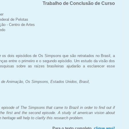
Trabalho de Conclusão de Curso
er
ederal de Pelotas
ão - Centro de Artes
edo
ar os dois episódios de Os Simpsons que são retratados no Brasil, a
ças entre o primeiro e o segundo episódio. Um estudo da visão dos
squisas sobre as raízes brasileiras ajudarão a esclarecer esse
de Animação, Os Simpsons, Estados Unidos, Brasil,
o episode of The Simpsons that came to Brazil in order to find
out if
he first and the second episode. A study of american
vision about
 heritage will help to clarify this research
problem.
Para o texto completo,
clique aqui!