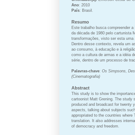
Ano
: 2010
País
:
Brasil.
Resumo
Este trabalho busca compreender a 
da década de 1980 pelo cartunista 
transformações, visto ser esta uma 
Dentro desse contexto, revela um asp
ao consumo, à educação e à religiã
como a cultura de armas e a idéia d
série, dentro de um processo de trad
Palavras-chave
:
Os Simpsons,
Des
(Cinematografia)
Abstract
This study is to show the importanc
cartoonist Matt Grening. The study 
produced and broadcast for twenty yea
aspects, talking about subjects such
appropriated to the countries where 
translation. It also addresses inter
of democracy and freedom.