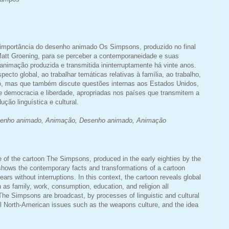
importância do desenho animado Os Simpsons, produzido no final
Matt Groening, para se perceber a contemporaneidade e suas
animação produzida e transmitida ininterruptamente há vinte anos.
ecto global, ao trabalhar temáticas relativas à família, ao trabalho,
o, mas que também discute questões internas aos Estados Unidos,
e democracia e liberdade, apropriadas nos países que transmitem a
ução linguística e cultural
.
enho animado,
Animação,
Desenho animado,
Animação
e of the cartoon The Simpsons, produced in the early eighties by the
shows the contemporary facts and transformations of a cartoon
rs without interruptions. In this context, the cartoon reveals global
 as family, work, consumption, education, and religion all
The Simpsons are broadcast, by processes of linguistic and cultural
nal North-American issues such as the weapons culture, and the idea