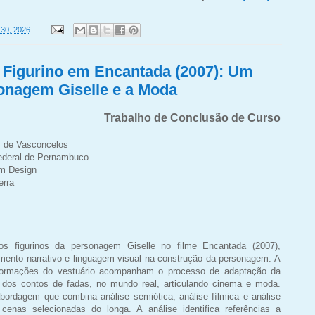
30, 2026
 Figurino em Encantada (2007): Um
onagem Giselle e a Moda
Trabalho de Conclusão de Curso
s de Vasconcelos
ederal de Pernambuco
m Design
erra
os figurinos da personagem Giselle no filme Encantada (2007),
mento narrativo e linguagem visual na construção da personagem. A
sformações do vestuário acompanham o processo de adaptação da
 dos contos de fadas, no mundo real, articulando cinema e moda.
ordagem que combina análise semiótica, análise fílmica e análise
nas selecionadas do longa. A análise identifica referências a