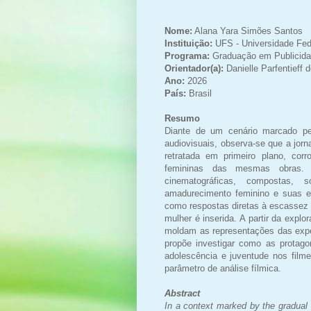
Nome:
Alana Yara Simões Santos
Instituição:
UFS - Universidade Fed
Programa:
Graduação em Publicida
Orientador(a):
Danielle Parfentieff 
Ano:
2026
País:
Brasil
Resumo
Diante de um cenário marcado pe
audiovisuais, observa-se que a jor
retratada em primeiro plano, cor
femininas das mesmas obras. 
cinematográficas, compostas, 
amadurecimento feminino e suas ex
como respostas diretas à escassez 
mulher é inserida. A partir da exp
moldam as representações das expe
propõe investigar como as protago
adolescência e juventude nos film
parâmetro de análise fílmica.
Abstract
In a context marked by the gradual 