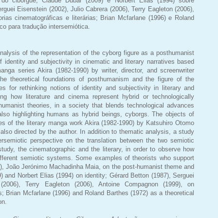
 do ciborgue; Claude Dubar (2009) e Norbert Elias (1994) sobre
rguei Eisenstein (2002), Julio Cabrera (2006), Terry Eagleton (2006),
ias cinematográficas e literárias; Brian Mcfarlane (1996) e Roland
o para tradução intersemiótica.
analysis of the representation of the cyborg figure as a posthumanist
 identity and subjectivity in cinematic and literary narratives based
anga series Akira (1982-1990) by writer, director, and screenwriter
the theoretical foundations of posthumanism and the figure of the
es for rethinking notions of identity and subjectivity in literary and
ing how literature and cinema represent hybrid or technologically
umanist theories, in a society that blends technological advances
lso highlighting humans as hybrid beings, cyborgs. The objects of
mes of the literary manga work Akira (1982-1990) by Katsuhiro Otomo
 also directed by the author. In addition to thematic analysis, a study
ersemiotic perspective on the translation between the two semiotic
tudy, the cinematographic and the literary, in order to observe how
ifferent semiotic systems. Some examples of theorists who support
9), João Jerónimo Machadinha Maia, on the post-humanist theme and
) and Norbert Elias (1994) on identity; Gérard Betton (1987), Serguei
a (2006), Terry Eagleton (2006), Antoine Compagnon (1999), on
es; Brian Mcfarlane (1996) and Roland Barthes (1972) as a theoretical
on.