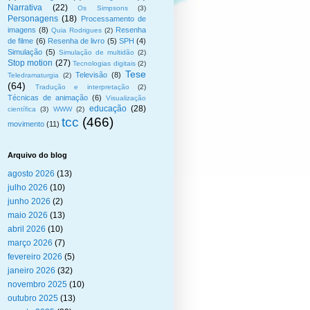
Narrativa
(22)
Os Simpsons
(3)
Personagens
(18)
Processamento de
imagens
(8)
Resenha
Quia Rodrigues
(2)
de filme
(6)
Resenha de livro
(5)
SPH
(4)
Simulação
(5)
Simulação de multidão
(2)
Stop motion
(27)
Tecnologias digitais
(2)
Tese
Televisão
(8)
Teledramaturgia
(2)
(64)
Tradução e interpretação
(2)
Técnicas de animação
(6)
Visualização
educação
(28)
científica
(3)
WWW
(2)
tcc
(466)
movimento
(11)
Arquivo do blog
agosto 2026
(13)
julho 2026
(10)
junho 2026
(2)
maio 2026
(13)
abril 2026
(10)
março 2026
(7)
fevereiro 2026
(5)
janeiro 2026
(32)
novembro 2025
(10)
outubro 2025
(13)