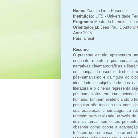
Nome:
Yasmin Lima Resende
Instituição:
UFS - Universidade Fed
Programa:
Mestrado Interdisciplin
Orientador(a):
Jean Paul D’Antony 
Ano:
2025
País:
Brasil
Resumo
O presente estudo, apresentará um
enquanto metáfora pós-humanista
narrativas cinematográficas e literár
em mangá, do escritor, diretor e 
pós-humanismo e da figura do cibo
identidade e subjetividade nas na
literatura e o cinema representa s
pós-humanistas, em uma sociedade 
humana, também evidenciando o hum
pesquisa são todos os volumes da 
sua adaptação cinematográfica Aki
também será realizada, através de 
dois sistemas semióticos presentes
observar como ocorre a adaptação
teóricos que embasam esse estud