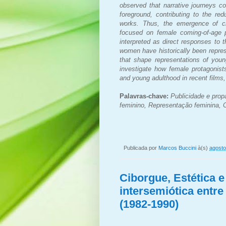
observed that narrative journeys c
foreground, contributing to the re
works. Thus, the emergence of ci
focused on female coming-of-age p
interpreted as direct responses to t
women have historically been repre
that shape representations of you
investigate how female protagonist
and young adulthood in recent films,
Palavras-chave:
Publicidade e pro
feminino, Representação feminina,
Publicada por
Marcos Buccini
à(s)
agosto
Ciborgue, Estética e
intersemiótica entre
(1982-1990)