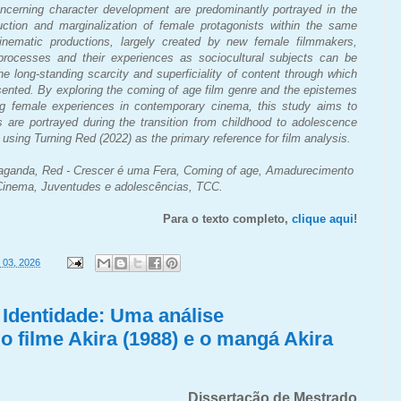
oncerning character development are predominantly portrayed in the
duction and marginalization of female protagonists within the same
nematic productions, largely created by new female filmmakers,
rocesses and their experiences as sociocultural subjects can be
he long-standing scarcity and superficiality of content through which
sented. By exploring the coming of age film genre and the epistemes
ng female experiences in contemporary cinema, this study aims to
s are portrayed during the transition from childhood to adolescence
 using Turning Red (2022) as the primary reference for film analysis.
paganda, Red - Crescer é uma Fera, Coming of age, Amadurecimento
 Cinema, Juventudes e adolescências, TCC.
Para o texto completo,
clique aqui
!
 03, 2026
 Identidade: Uma análise
 o filme Akira (1988) e o mangá Akira
Dissertação de Mestrado