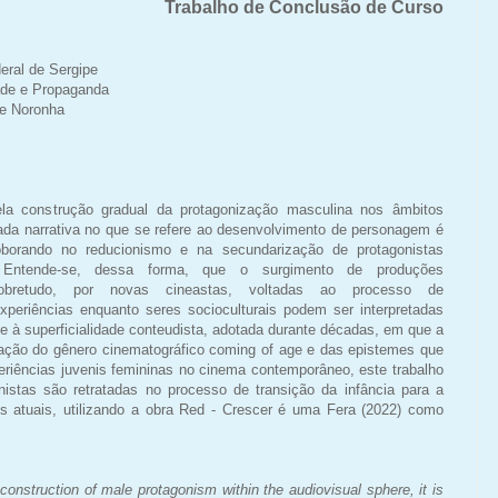
Trabalho de Conclusão de Curso
eral de Sergipe
de e Propaganda
de Noronha
la construção gradual da protagonização masculina nos âmbitos
nada narrativa no que se refere ao desenvolvimento de personagem é
roborando no reducionismo e na secundarização de protagonistas
Entende-se, dessa forma, que o surgimento de produções
sobretudo, por novas cineastas, voltadas ao processo de
periências enquanto seres socioculturais podem ser interpretadas
e à superficialidade conteudista, adotada durante décadas, em que a
loração do gênero cinematográfico coming of age e das epistemes que
riências juvenis femininas no cinema contemporâneo, este trabalho
nistas são retratadas no processo de transição da infância para a
es atuais, utilizando a obra Red - Crescer é uma Fera (2022) como
construction of male protagonism within the audiovisual sphere, it is