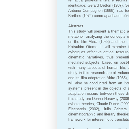
temática pós-humanista e teorias
identidade; Gérard Betton (1987), Se
Antoine Compagnon (1999), nas teor
Barthes (1972) como apanhado teóric
Abstract
This study will present a thematic 
metaphor, analyzing the concepts of
on the film Akira (1988) and the m
Katsuhiro Otomo. It will examine 
cyborg as effective critical resourc
cinematic narratives, thus present
mediated subjects, based on post-h
with many aspects of human life, a
study in this research are all volu
and its film adaptation Akira (1988),
will also be conducted from an int
systems present in the objects of s
adaptation occurs between these d
this study are Donna Haraway (200
cyborg theories; Claude Dubar (2009
Eisenstein (2002), Julio Cabrer
cinematographic and literary theori
framework for intersemiotic translati