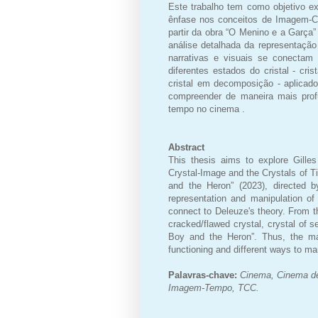
Este trabalho tem como objetivo e
ênfase nos conceitos de Imagem-Cr
partir da obra “O Menino e a Garça”
análise detalhada da representaç
narrativas e visuais se conectam à
diferentes estados do cristal - crist
cristal em decomposição - aplicad
compreender de maneira mais prof
tempo no cinema .
Abstract
This thesis aims to explore Gille
Crystal-Image and the Crystals of 
and the Heron” (2023), directed b
representation and manipulation of
connect to Deleuze's theory. From thi
cracked/flawed crystal, crystal of 
Boy and the Heron”. Thus, the mai
functioning and different ways to m
Palavras-chave:
Cinema, Cinema de
Imagem-Tempo, TCC.