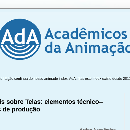
mentação contínua do nosso animado index, AdA, mas este index existe desde 201
s sobre Telas: elementos técnico-­
s de produção
Artigo Acadêmico