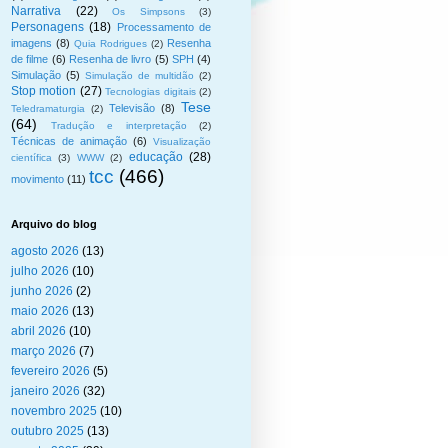
Narrativa
(22)
Os Simpsons
(3)
Personagens
(18)
Processamento de
imagens
(8)
Resenha
Quia Rodrigues
(2)
de filme
(6)
Resenha de livro
(5)
SPH
(4)
Simulação
(5)
Simulação de multidão
(2)
Stop motion
(27)
Tecnologias digitais
(2)
Tese
Televisão
(8)
Teledramaturgia
(2)
(64)
Tradução e interpretação
(2)
Técnicas de animação
(6)
Visualização
educação
(28)
científica
(3)
WWW
(2)
tcc
(466)
movimento
(11)
Arquivo do blog
agosto 2026
(13)
julho 2026
(10)
junho 2026
(2)
maio 2026
(13)
abril 2026
(10)
março 2026
(7)
fevereiro 2026
(5)
janeiro 2026
(32)
novembro 2025
(10)
outubro 2025
(13)