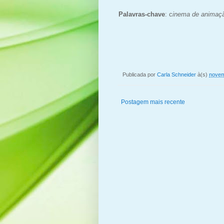
Palavras-chave
: c
inema de animaç
Publicada por
Carla Schneider
à(s)
novem
Postagem mais recente