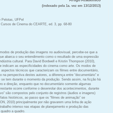
(indexado pela 1a. vez em 13/12/2013)
e Pelotas, UFPel
 Cursos de Cinema do CEARTE, ed. 3, pp. 68-80
 modos de produção das imagens no audiovisual, percebe-se que a
 que abarca o seu entendimento como o resultado de uma expressão
ndústria cultural. Para David Bordwell e Kristin Thompson (2010),
que indicam as especificidades do cinema como arte. Os modos de
aspectos técnicos que caracterizam os filmes entre documentário,
o na perspectiva destes autores, a diferença entre “documentário” e
que se tem durante o momento da produção. Sendo assim, na ficção há
eiro e direção, enquanto que no documentário somente algumas
o restante ocorre conforme o desenrolar dos acontecimentos, durante
ivo” são compostos pelo conjunto de registros (áudios e imagens)
 fatos históricos, ao passo que os “filmes de animação” se
 2010) principalmente por não gravarem uma linha de ação
 trabalho intenso nas etapas de planejamento e produção das
quadro a quadro.