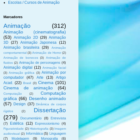
Escolas / Cursos de Animação
Marcadores
Animação
(312)
Animação (cinematografia)
(53)
Animação 2D
(29)
Animação
3D
(27)
Animação Japonesa
(12)
Animação brasileira
(29)
Animação
comportamental
(3)
Animação de Horror
(2)
Animação de bonecos
(3)
Animação de
Animação de personagens
(4)
fluidos
(2)
Animação digital
(12)
Animação facial
Animação por
(3)
Animação gráfica
(3)
computador
(47)
Arte
(13)
Artigo
Cinema
(101)
Acad.
(22)
Brasil
(3)
Cinema de animação
(64)
Computação
Computação
(2)
gráfica
(66)
Desenho animado
(57)
Design
(37)
Dinâmica de corpos
Dissertação
rígidos
(2)
(279)
Documentário
(8)
Entrevista
Estética
(12)
(7)
Expressionismo
(4)
Figuratividade
(2)
Historiografia
(3)
Imagem
Informática
(5)
Linguagem
audiovisual
(2)
(7)
Modelagem
(9)
Monografia
(6)