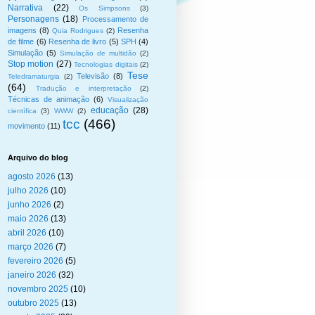
Narrativa
(22)
Os Simpsons
(3)
Personagens
(18)
Processamento de
imagens
(8)
Resenha
Quia Rodrigues
(2)
de filme
(6)
Resenha de livro
(5)
SPH
(4)
Simulação
(5)
Simulação de multidão
(2)
Stop motion
(27)
Tecnologias digitais
(2)
Tese
Televisão
(8)
Teledramaturgia
(2)
(64)
Tradução e interpretação
(2)
Técnicas de animação
(6)
Visualização
educação
(28)
científica
(3)
WWW
(2)
tcc
(466)
movimento
(11)
Arquivo do blog
agosto 2026
(13)
julho 2026
(10)
junho 2026
(2)
maio 2026
(13)
abril 2026
(10)
março 2026
(7)
fevereiro 2026
(5)
janeiro 2026
(32)
novembro 2025
(10)
outubro 2025
(13)