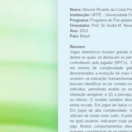
Nome:
Alisson Ricardo da Costa Per
Instituição:
UFPE - Universidade F
Programa:
Programa de Pós-gradu
Orientador:
Prof. Dr. André M. Nev
Ano:
2013
País:
Brasil
Resumo
Jogos eletrônicos tiveram grande e
dentre os quais se destacam os per
controláveis pelo jogador (NPC's)
em termos de complexidade gráf
demonstrados a evolução foi mais l
ocorrem na interação humanohumano
buscam identificar ao ter contato c
indivíduo, permitindo avaliar se 
interação amigável; e (2) a percep
ou inferior. O modelo também desc
nesta escala. Em jogos de baixa com
Em jogos de alta complexidade, t
utilizam de sinais mais sutis. A pa
na qual usuários indicaram suas p
jogo. Muitos comportamentos obs
margem considerável de incoerência