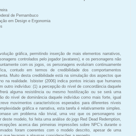
eira
ederal de Pernambuco
ação em Design e Ergonomia
es
volução gráfica, permitindo inserção de mais elementos narrativos,
sonagens controlados pelo jogador (avatares), e os personagens não
. Juntamente com os jogos, os personagens evoluíram continuamente
ica, contudo em termos de credibilidade dos comportamentos
enta. Muito desta credibilidade está na simulação dos aspectos que
 na realidade. Isbister (2006) indica pontos iniciais que humanos
om outro indivíduo: (1) a percepção do nível de concordância daquele
sofrerá alguma resistência ou mesmo hostilização ou se será uma
ção do nível de dominância daquele indivíduo como mais forte, igual
reve movimentos característicos esperados para diferentes níveis
plexidade gráfica e narrativa, esta tarefa é relativamente simples.
ornase um problema não trivial, uma vez que os personagens se
rtir deste modelo, foi feita uma análise do jogo Red Dead Redemption,
ercepções acerca das primeiras impressões sobre NPC’s durante o
ervados foram coerentes com o modelo descrito, apesar de uma
s que levaram a algumas considerações a respeito.