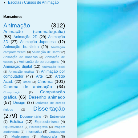
Escolas / Cursos de Animação
Marcadores
Animação
(312)
Animação (cinematografia)
(53)
Animação 2D
(29)
Animação
3D
(27)
Animação Japonesa
(12)
Animação brasileira
(29)
Animação
comportamental
(3)
Animação de Horror
(2)
Animação de bonecos
(3)
Animação de
Animação de personagens
(4)
fluidos
(2)
Animação digital
(12)
Animação facial
Animação por
(3)
Animação gráfica
(3)
computador
(47)
Arte
(13)
Artigo
Cinema
(101)
Acad.
(22)
Brasil
(3)
Cinema de animação
(64)
Computação
Computação
(2)
gráfica
(66)
Desenho animado
(57)
Design
(37)
Dinâmica de corpos
Dissertação
rígidos
(2)
(279)
Documentário
(8)
Entrevista
Estética
(12)
(7)
Expressionismo
(4)
Figuratividade
(2)
Historiografia
(3)
Imagem
Informática
(5)
Linguagem
audiovisual
(2)
(7)
Modelagem
(9)
Monografia
(6)