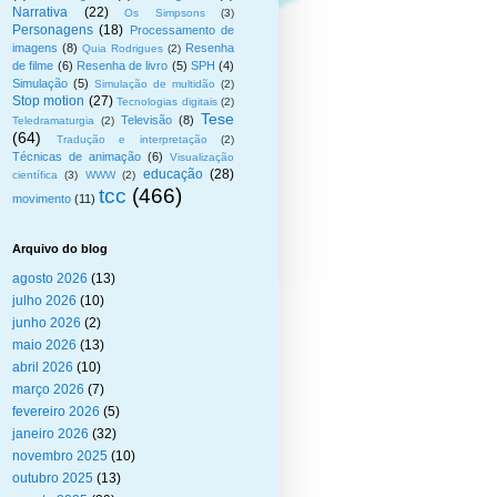
Narrativa
(22)
Os Simpsons
(3)
Personagens
(18)
Processamento de
imagens
(8)
Resenha
Quia Rodrigues
(2)
de filme
(6)
Resenha de livro
(5)
SPH
(4)
Simulação
(5)
Simulação de multidão
(2)
Stop motion
(27)
Tecnologias digitais
(2)
Tese
Televisão
(8)
Teledramaturgia
(2)
(64)
Tradução e interpretação
(2)
Técnicas de animação
(6)
Visualização
educação
(28)
científica
(3)
WWW
(2)
tcc
(466)
movimento
(11)
Arquivo do blog
agosto 2026
(13)
julho 2026
(10)
junho 2026
(2)
maio 2026
(13)
abril 2026
(10)
março 2026
(7)
fevereiro 2026
(5)
janeiro 2026
(32)
novembro 2025
(10)
outubro 2025
(13)