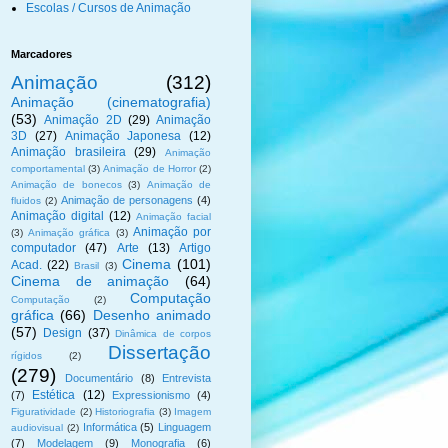
Escolas / Cursos de Animação
Marcadores
Animação
(312)
Animação (cinematografia)
(53)
Animação 2D
(29)
Animação
3D
(27)
Animação Japonesa
(12)
Animação brasileira
(29)
Animação
comportamental
(3)
Animação de Horror
(2)
Animação de bonecos
(3)
Animação de
Animação de personagens
(4)
fluidos
(2)
Animação digital
(12)
Animação facial
Animação por
(3)
Animação gráfica
(3)
computador
(47)
Arte
(13)
Artigo
Cinema
(101)
Acad.
(22)
Brasil
(3)
Cinema de animação
(64)
Computação
Computação
(2)
gráfica
(66)
Desenho animado
(57)
Design
(37)
Dinâmica de corpos
Dissertação
rígidos
(2)
(279)
Documentário
(8)
Entrevista
Estética
(12)
(7)
Expressionismo
(4)
Figuratividade
(2)
Historiografia
(3)
Imagem
Informática
(5)
Linguagem
audiovisual
(2)
(7)
Modelagem
(9)
Monografia
(6)