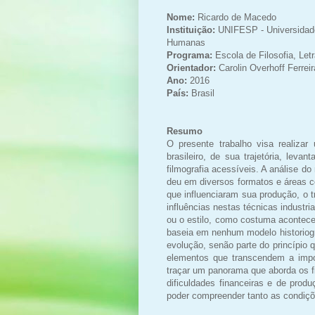
Nome:
Ricardo de Macedo
Instituição:
UNIFESP - Universidade 
Humanas
Programa:
Escola de Filosofia, Le
Orientador:
Carolin Overhoff Ferrei
Ano:
2016
País:
Brasil
Resumo
O presente trabalho visa realizar
brasileiro, de sua trajetória, leva
filmografia acessíveis. A análise d
deu em diversos formatos e áreas c
que influenciaram sua produção, o
influências nestas técnicas industri
ou o estilo, como costuma acontecer
baseia em nenhum modelo historiográ
evolução, senão parte do princípio
elementos que transcendem a impo
traçar um panorama que aborda os fi
dificuldades financeiras e de prod
poder compreender tanto as condiçõ