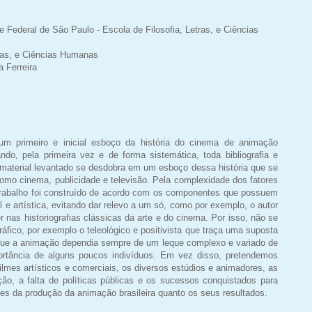
Federal de São Paulo - Escola de Filosofia, Letras, e Ciências
tras, e Ciências Humanas
ra
Ferreira
 um primeiro e inicial esboço da história do cinema de animação
ntando, pela primeira vez e de forma sistemática, toda bibliografia e
o material levantado se desdobra em um esboço dessa história que se
omo cinema, publicidade e televisão. Pela complexidade dos fatores
 trabalho foi construído de acordo com os componentes que possuem
al e artística, evitando dar relevo a um só, como por exemplo, o autor
 nas historiografias clássicas da arte e do cinema. Por isso, não se
fico, por exemplo o teleológico e positivista que traça uma suposta
 que a animação dependia sempre de um leque complexo e variado de
rtância de alguns poucos indivíduos. Em vez disso, pretendemos
lmes artísticos e comerciais, os diversos estúdios e animadores, as
ução, a falta de políticas públicas e os sucessos conquistados para
es da produção da animação brasileira quanto os seus resultados.