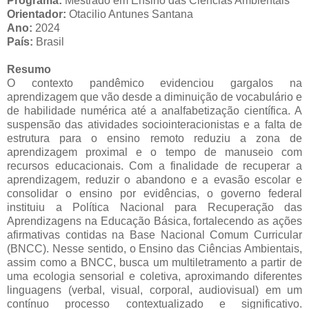
Programa:
Mestrado em Ensino das Ciências Ambientais
Orientador:
Otacilio Antunes Santana
Ano:
2024
País:
Brasil
Resumo
O contexto pandêmico evidenciou gargalos na
aprendizagem que vão desde a diminuição de vocabulário e
de habilidade numérica até a analfabetização científica. A
suspensão das atividades sociointeracionistas e a falta de
estrutura para o ensino remoto reduziu a zona de
aprendizagem proximal e o tempo de manuseio com
recursos educacionais. Com a finalidade de recuperar a
aprendizagem, reduzir o abandono e a evasão escolar e
consolidar o ensino por evidências, o governo federal
instituiu a Política Nacional para Recuperação das
Aprendizagens na Educação Básica, fortalecendo as ações
afirmativas contidas na Base Nacional Comum Curricular
(BNCC). Nesse sentido, o Ensino das Ciências Ambientais,
assim como a BNCC, busca um multiletramento a partir de
uma ecologia sensorial e coletiva, aproximando diferentes
linguagens (verbal, visual, corporal, audiovisual) em um
contínuo processo contextualizado e significativo.