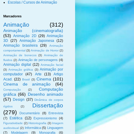
Escolas / Cursos de Animação
Marcadores
Animação
(312)
Animação (cinematografia)
(53)
Animação 2D
(29)
Animação
3D
(27)
Animação Japonesa
(12)
Animação brasileira
(29)
Animação
comportamental
(3)
Animação de Horror
(2)
Animação de bonecos
(3)
Animação de
Animação de personagens
(4)
fluidos
(2)
Animação digital
(12)
Animação facial
Animação por
(3)
Animação gráfica
(3)
computador
(47)
Arte
(13)
Artigo
Cinema
(101)
Acad.
(22)
Brasil
(3)
Cinema de animação
(64)
Computação
Computação
(2)
gráfica
(66)
Desenho animado
(57)
Design
(37)
Dinâmica de corpos
Dissertação
rígidos
(2)
(279)
Documentário
(8)
Entrevista
Estética
(12)
(7)
Expressionismo
(4)
Figuratividade
(2)
Historiografia
(3)
Imagem
Informática
(5)
Linguagem
audiovisual
(2)
(7)
Modelagem
(9)
Monografia
(6)