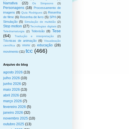
Narrativa
(22)
Os Simpsons
(3)
Personagens
(18)
Processamento de
imagens
(8)
Resenha
Quia Rodrigues
(2)
de filme
(6)
Resenha de livro
(5)
SPH
(4)
Simulação
(5)
Simulação de multidão
(2)
Stop motion
(27)
Tecnologias digitais
(2)
Tese
Televisão
(8)
Teledramaturgia
(2)
(64)
Tradução e interpretação
(2)
Técnicas de animação
(6)
Visualização
educação
(28)
científica
(3)
WWW
(2)
tcc
(466)
movimento
(11)
Arquivo do blog
agosto 2026
(13)
julho 2026
(10)
junho 2026
(2)
maio 2026
(13)
abril 2026
(10)
março 2026
(7)
fevereiro 2026
(5)
janeiro 2026
(32)
novembro 2025
(10)
outubro 2025
(13)