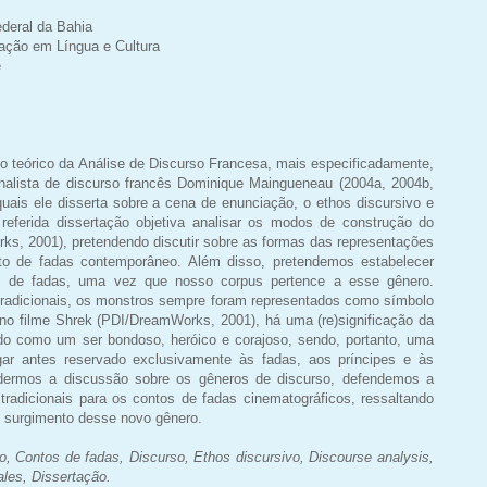
deral da Bahia
ção em Língua e Cultura
e
po teórico da Análise de Discurso Francesa, mais especificadamente,
analista de discurso francês Dominique Maingueneau (2004a, 2004b,
uais ele disserta sobre a cena de enunciação, o ethos discursivo e
referida dissertação objetiva analisar os modos de construção do
ks, 2001), pretendendo discutir sobre as formas das representações
to de fadas contemporâneo. Além disso, pretendemos estabelecer
 de fadas, uma vez que nosso corpus pertence a esse gênero.
radicionais, os monstros sempre foram representados como símbolo
, no filme Shrek (PDI/DreamWorks, 2001), há uma (re)significação da
ado como um ser bondoso, heróico e corajoso, sendo, portanto, uma
gar antes reservado exclusivamente às fadas, aos príncipes e às
dermos a discussão sobre os gêneros de discurso, defendemos a
radicionais para os contos de fadas cinematográficos, ressaltando
 surgimento desse novo gênero.
o, Contos de fadas, Discurso, Ethos discursivo, Discourse analysis,
ales, Dissertação.