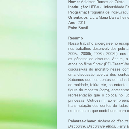
Nome:
Adielson Ramos de Cristo
Instituição:
UFBA - Universidade Fe
Programa:
Programa de Pós-Gradua
Orientador:
Lícia Maria Bahia Hein
Ano:
2011
País:
Brasil
Resumo
Nosso trabalho alicerça-se no esco
nos trabalhos desenvolvidos pelo 
2006a, 2006b, 2008a, 2008b), nos q
os gêneros de discurso. Assim, a 
ethos no filme Shrek (PDI/DreamWor
discursivas do monstro nesse con
uma discussão acerca dos contos
Sabemos que nos contos de fadas t
de maldade, feiúra etc, no entanto
figura do monstro (ogro), apresent
representação que o coloca no lu
princesas. Outrossim, ao empreen
transmutação dos contos de fadas t
os elementos que contribuem para o
Palavras-chave:
Análise do discurs
Discourse, Discursive ethos, Fairy t