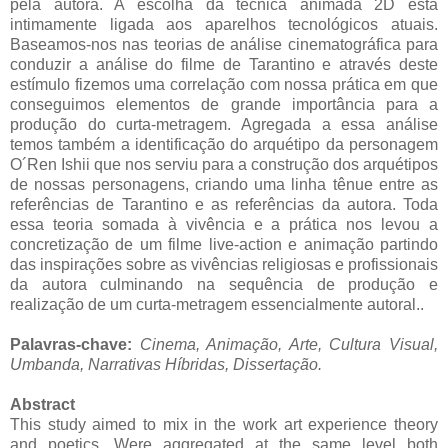
pela autora. A escolha da técnica
animada 2D está
intimamente ligada aos aparelhos tecnológicos atuais.
Baseamos-nos
nas teorias de análise cinematográfica para
conduzir a análise do filme de Tarantino e
através deste
estímulo fizemos uma correlação com nossa prática em que
conseguimos
elementos de grande importância para a
produção do curta-metragem. Agregada a essa
análise
temos também a identificação do arquétipo da personagem
O´Ren Ishii que nos
serviu para a construção dos arquétipos
de nossas personagens, criando uma linha tênue
entre as
referências de Tarantino e as referências da autora. Toda
essa teoria somada à
vivência e a prática nos levou a
concretização de um filme live-action e animação
partindo
das inspirações sobre as vivências religiosas e profissionais
da autora
culminando na sequência de produção e
realização de um curta-metragem
essencialmente autoral.
.
Palavras-chave:
Cinema, Animação, Arte, Cultura Visual,
Umbanda, Narrativas
Híbridas
, Dissertação.
Abstract
This study aimed to mix in the work art experience theory
and poetics. Were aggregated at the same level both