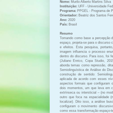
Nome:
Murilo Alberto Martins Silva
Instituição:
UFF - Universidade Fed
Programa:
PPGEL - Programa de P
Orientador:
Beatriz dos Santos Fer
Ano:
2020
País:
Brasil
Resumo
Tomando como base a percepção d
espaço, projeta-se para o discurso 
e efeitos. Esta pesquisa, portan
imagem influencia o processo enun
dentro do discurso. Para isso, foi 
(Juliano Enrico, Copa Studio, 20
aborda temas como repressão, ditad
Semiolinguística de Análise do Dis
construção de sentido: Semiolingu
aplicada de acordo com esses níve
aspectos formais que configuram 
dois momentos, um que leva em co
extrínseca ou intersticial – (no m
outro que foca na espacialidade (
localizar). Dito isso, a análise 
configuram o movimento discursi
como essa transformação espaço-te