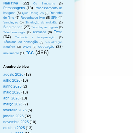
Narrativa
(22)
Os Simpsons
(3)
Personagens
(18)
Processamento de
imagens
(8)
Resenha
Quia Rodrigues
(2)
de filme
(6)
Resenha de livro
(5)
SPH
(4)
Simulação
(5)
Simulação de multidão
(2)
Stop motion
(27)
Tecnologias digitais
(2)
Tese
Televisão
(8)
Teledramaturgia
(2)
(64)
Tradução e interpretação
(2)
Técnicas de animação
(6)
Visualização
educação
(28)
científica
(3)
WWW
(2)
tcc
(466)
movimento
(11)
Arquivo do blog
agosto 2026
(13)
julho 2026
(10)
junho 2026
(2)
maio 2026
(13)
abril 2026
(10)
março 2026
(7)
fevereiro 2026
(5)
janeiro 2026
(32)
novembro 2025
(10)
outubro 2025
(13)