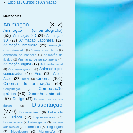
Escolas / Cursos de Animação
Marcadores
Animação
(312)
Animação (cinematografia)
(53)
Animação 2D
(29)
Animação
3D
(27)
Animação Japonesa
(12)
Animação brasileira
(29)
Animação
comportamental
(3)
Animação de Horror
(2)
Animação de bonecos
(3)
Animação de
Animação de personagens
(4)
fluidos
(2)
Animação digital
(12)
Animação facial
Animação por
(3)
Animação gráfica
(3)
computador
(47)
Arte
(13)
Artigo
Cinema
(101)
Acad.
(22)
Brasil
(3)
Cinema de animação
(64)
Computação
Computação
(2)
gráfica
(66)
Desenho animado
(57)
Design
(37)
Dinâmica de corpos
Dissertação
rígidos
(2)
(279)
Documentário
(8)
Entrevista
Estética
(12)
(7)
Expressionismo
(4)
Figuratividade
(2)
Historiografia
(3)
Imagem
Informática
(5)
Linguagem
audiovisual
(2)
(7)
Modelagem
(9)
Monografia
(6)