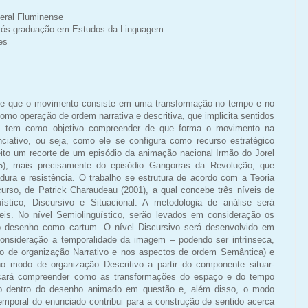
eral Fluminense
ós-graduação em Estudos da Linguagem
es
e que o movimento consiste em uma transformação no tempo e no
como operação de ordem narrativa e descritiva, que implicita sentidos
to, tem como objetivo compreender de que forma o movimento na
ciativo, ou seja, como ele se configura como recurso estratégico
feito um recorte de um episódio da animação nacional Irmão do Jorel
15), mais precisamente do episódio Gangorras da Revolução, que
ura e resistência. O trabalho se estrutura de acordo com a Teoria
curso, de Patrick Charaudeau (2001), a qual concebe três níveis de
ístico, Discursivo e Situacional. A metodologia de análise será
is. No nível Semiolinguístico, serão levados em consideração os
o desenho como cartum. O nível Discursivo será desenvolvido em
nsideração a temporalidade da imagem – podendo ser intrínseca,
odo de organização Narrativo e nos aspectos de ordem Semântica) e
no modo de organização Descritivo a partir do componente situar-
buscará compreender como as transformações do espaço e do tempo
vo dentro do desenho animado em questão e, além disso, o modo
mporal do enunciado contribui para a construção de sentido acerca