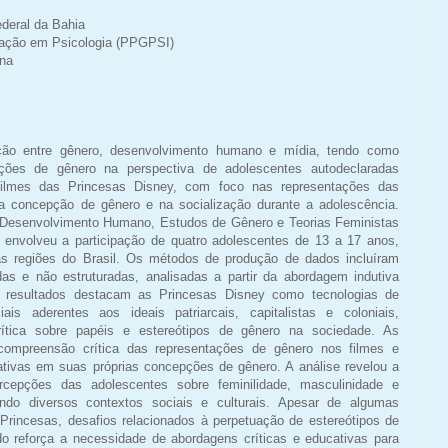
deral da Bahia
ação em Psicologia (PPGPSI)
ana
eção entre gênero, desenvolvimento humano e mídia, tendo como
pções de gênero na perspectiva de adolescentes autodeclaradas
 filmes das Princesas Disney, com foco nas representações das
a concepção de gênero e na socialização durante a adolescência.
do Desenvolvimento Humano, Estudos de Gênero e Teorias Feministas
o envolveu a participação de quatro adolescentes de 13 a 17 anos,
as regiões do Brasil. Os métodos de produção de dados incluíram
das e não estruturadas, analisadas a partir da abordagem indutiva
s resultados destacam as Princesas Disney como tecnologias de
s aderentes aos ideais patriarcais, capitalistas e coloniais,
rítica sobre papéis e estereótipos de gênero na sociedade. As
ompreensão crítica das representações de gênero nos filmes e
rativas em suas próprias concepções de gênero. A análise revelou a
rcepções das adolescentes sobre feminilidade, masculinidade e
ando diversos contextos sociais e culturais. Apesar de algumas
Princesas, desafios relacionados à perpetuação de estereótipos de
do reforça a necessidade de abordagens críticas e educativas para