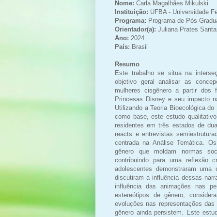
Nome:
Carla Magalhães Mikulski
Instituição:
UFBA - Universidade Fe
Programa:
Programa de Pós-Gradu
Orientador(a):
Juliana Prates Sant
Ano:
2024
País:
Brasil
Resumo
Este trabalho se situa na inters
objetivo geral analisar as conce
mulheres cisgênero a partir dos
Princesas Disney e seu impacto n
Utilizando a Teoria Bioecológica 
como base, este estudo qualitativ
residentes em três estados de du
reacts e entrevistas semiestrutura
centrada na Análise Temática. O
gênero que moldam normas sociai
contribuindo para uma reflexão c
adolescentes demonstraram uma c
discutiram a influência dessas nar
influência das animações nas pe
estereótipos de gênero, consider
evoluções nas representações das 
gênero ainda persistem. Este estu