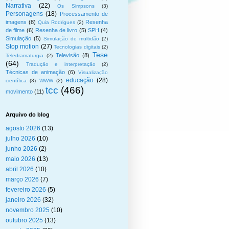
Narrativa
(22)
Os Simpsons
(3)
Personagens
(18)
Processamento de
imagens
(8)
Resenha
Quia Rodrigues
(2)
de filme
(6)
Resenha de livro
(5)
SPH
(4)
Simulação
(5)
Simulação de multidão
(2)
Stop motion
(27)
Tecnologias digitais
(2)
Tese
Televisão
(8)
Teledramaturgia
(2)
(64)
Tradução e interpretação
(2)
Técnicas de animação
(6)
Visualização
educação
(28)
científica
(3)
WWW
(2)
tcc
(466)
movimento
(11)
Arquivo do blog
agosto 2026
(13)
julho 2026
(10)
junho 2026
(2)
maio 2026
(13)
abril 2026
(10)
março 2026
(7)
fevereiro 2026
(5)
janeiro 2026
(32)
novembro 2025
(10)
outubro 2025
(13)