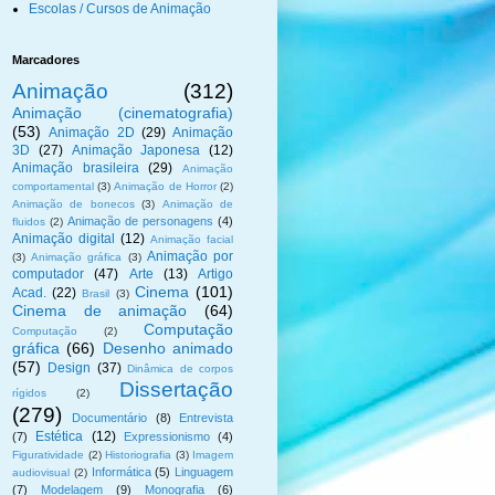
Escolas / Cursos de Animação
Marcadores
Animação
(312)
Animação (cinematografia)
(53)
Animação 2D
(29)
Animação
3D
(27)
Animação Japonesa
(12)
Animação brasileira
(29)
Animação
comportamental
(3)
Animação de Horror
(2)
Animação de bonecos
(3)
Animação de
Animação de personagens
(4)
fluidos
(2)
Animação digital
(12)
Animação facial
Animação por
(3)
Animação gráfica
(3)
computador
(47)
Arte
(13)
Artigo
Cinema
(101)
Acad.
(22)
Brasil
(3)
Cinema de animação
(64)
Computação
Computação
(2)
gráfica
(66)
Desenho animado
(57)
Design
(37)
Dinâmica de corpos
Dissertação
rígidos
(2)
(279)
Documentário
(8)
Entrevista
Estética
(12)
(7)
Expressionismo
(4)
Figuratividade
(2)
Historiografia
(3)
Imagem
Informática
(5)
Linguagem
audiovisual
(2)
(7)
Modelagem
(9)
Monografia
(6)