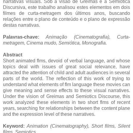
narrativas visuais. Sob a visão de Greimas e a Semiótica
Discursiva, este trabalho analisou estes elementos em dois
filmes de curta-metragem dos últimos anos, buscando
relações entre o plano de conteúdo e o plano de expressão
destas narrativas.
Palavras-chave:
Animação (Cinematografia),
Curta-
metragem,
Cinema mudo,
Semiótica, Monografia
.
Abstract
Short animated flms, devoid of verbal language, and whose
topics deal with issues of great social relevance, have
attracted the attention of child and adult audiences in several
parts of the world. The reﬂection of this work of trying to
understand what elements of flm language these movies can
give meaning and sense effects to these visual narratives.
Under the vision of Greimas and Semiotics Discourse, this
work analyzed these elements in two short flms of recent
years, searching for relationships between the content plane
and the expression level of these narratives.
Keyword:
Animation (Cinematography),
Short films,
Silent
films,
Semiotics
.