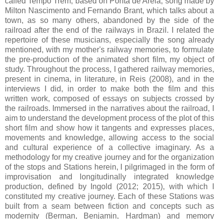
called Tempo Trem, based on Ponta de Areia, song made by
Milton Nascimento and Fernando Brant, which talks about a
town, as so many others, abandoned by the side of the
railroad after the end of the railways in Brazil. I related the
repertoire of these musicians, especially the song already
mentioned, with my mother's railway memories, to formulate
the pre-production of the animated short film, my object of
study. Throughout the process, I gathered railway memories,
present in cinema, in literature, in Reis (2008), and in the
interviews I did, in order to make both the film and this
written work, composed of essays on subjects crossed by
the railroads. Immersed in the narratives about the railroad, I
aim to understand the development process of the plot of this
short film and show how it tangents and expresses places,
movements and knowledge, allowing access to the social
and cultural experience of a collective imaginary. As a
methodology for my creative journey and for the organization
of the stops and Stations herein, I pilgrimaged in the form of
improvisation and longitudinally integrated knowledge
production, defined by Ingold (2012; 2015), with which I
constituted my creative journey. Each of these Stations was
built from a seam between fiction and concepts such as
modernity (Berman, Benjamin, Hardman) and memory