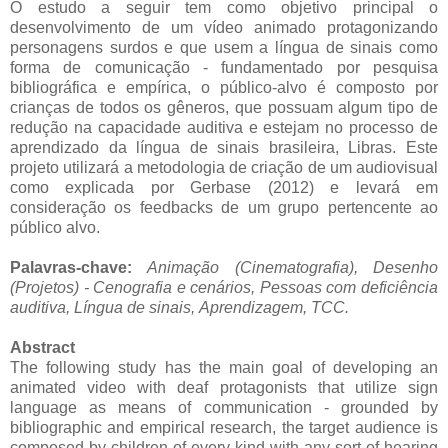
O estudo a seguir tem como objetivo principal o
desenvolvimento de um vídeo animado protagonizando
personagens surdos e que usem a língua de sinais como
forma de comunicação - fundamentado por pesquisa
bibliográfica e empírica, o público-alvo é composto por
crianças de todos os gêneros, que possuam algum tipo de
redução na capacidade auditiva e estejam no processo de
aprendizado da língua de sinais brasileira, Libras. Este
projeto utilizará a metodologia de criação de um audiovisual
como explicada por Gerbase (2012) e levará em
consideração os feedbacks de um grupo pertencente ao
público alvo.
Palavras-chave:
Animação (Cinematografia),
Desenho
(Projetos) - Cenografia e cenários,
Pessoas com deficiência
auditiva,
Língua de sinais,
Aprendizagem,
TCC
.
Abstract
The following study has the main goal of developing an
animated video with deaf protagonists that utilize sign
language as means of communication - grounded by
bibliographic and empirical research, the target audience is
composed by children of every kind with any sort of hearing