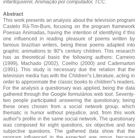
infantojuvenil,
Animação por computador, TCC
.
Abstract
This work presents an analysis about the television program
Castelo Rá-Tim-Bum, focusing on the program framework
Poesias Animadas, having the intention of identifying if this
one influenced in reading pleasure of poems written by
famous brazilian writers, being these poems adapted into
graphic animations to 90‟s century children. This research
has as theoretical basis the following authors: Carneiro
(1999), Machado (2002), Coelho (2000) and Cademartori
(1991). This study is necessary due the relation that the
television media has with the Children‟s Literature, acting in
order to approximate the classic books to children‟s readers.
For the analysis a questionary was applied, being the data
gathered through the Google formulários web tool. Seventy-
two people participated answering the questionary, being
these ones chosen from a social network group, which
thematic is humor without prejudice, and, from this work
author‟s profile in the same social network. The questionary
was composed for eight questions, six objective and two
subjective questions. The gathered data show that the
program influenced in the expected age group, because