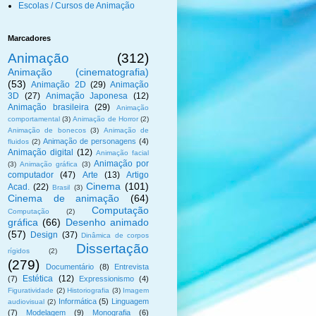
Escolas / Cursos de Animação
Marcadores
Animação
(312)
Animação (cinematografia)
(53)
Animação 2D
(29)
Animação
3D
(27)
Animação Japonesa
(12)
Animação brasileira
(29)
Animação
comportamental
(3)
Animação de Horror
(2)
Animação de bonecos
(3)
Animação de
Animação de personagens
(4)
fluidos
(2)
Animação digital
(12)
Animação facial
Animação por
(3)
Animação gráfica
(3)
computador
(47)
Arte
(13)
Artigo
Cinema
(101)
Acad.
(22)
Brasil
(3)
Cinema de animação
(64)
Computação
Computação
(2)
gráfica
(66)
Desenho animado
(57)
Design
(37)
Dinâmica de corpos
Dissertação
rígidos
(2)
(279)
Documentário
(8)
Entrevista
Estética
(12)
(7)
Expressionismo
(4)
Figuratividade
(2)
Historiografia
(3)
Imagem
Informática
(5)
Linguagem
audiovisual
(2)
(7)
Modelagem
(9)
Monografia
(6)