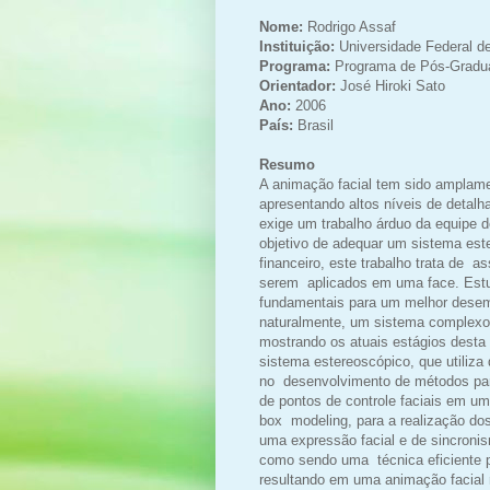
Nome:
Rodrigo Assaf
Instituição:
Universidade Federal d
Programa:
Programa de Pós-Gradu
Orientador:
José Hiroki Sato
Ano:
2006
País:
Brasil
Resumo
A animação facial tem sido amplame
apresentando altos níveis de detal
exige um trabalho árduo da equipe
objetivo de adequar um sistema est
financeiro, este trabalho trata de 
serem aplicados em uma face. Estu
fundamentais para um melhor desemp
naturalmente, um sistema complexo
mostrando os atuais estágios desta
sistema estereoscópico, que utiliz
no desenvolvimento de métodos pa
de pontos de controle faciais em u
box modeling, para a realização do
uma expressão facial e de sincronis
como sendo uma técnica eficiente p
resultando em uma animação facial re