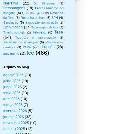
Narrativa
(22)
Os Simpsons
(3)
Personagens
(18)
Processamento de
imagens
(8)
Resenha
Quia Rodrigues
(2)
de filme
(6)
Resenha de livro
(5)
SPH
(4)
Simulação
(5)
Simulação de multidão
(2)
Stop motion
(27)
Tecnologias digitais
(2)
Tese
Televisão
(8)
Teledramaturgia
(2)
(64)
Tradução e interpretação
(2)
Técnicas de animação
(6)
Visualização
educação
(28)
científica
(3)
WWW
(2)
tcc
(466)
movimento
(11)
Arquivo do blog
agosto 2026
(13)
julho 2026
(10)
junho 2026
(2)
maio 2026
(13)
abril 2026
(10)
março 2026
(7)
fevereiro 2026
(5)
janeiro 2026
(32)
novembro 2025
(10)
outubro 2025
(13)