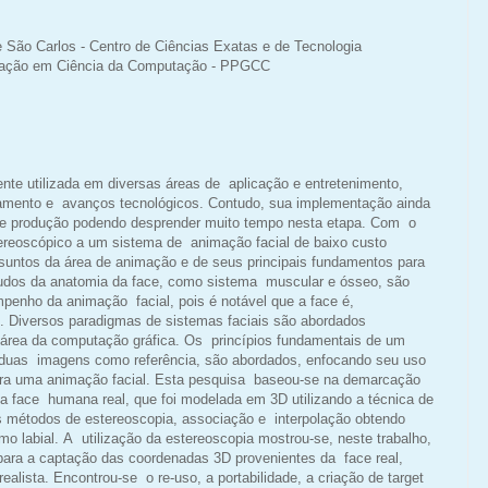
e São Carlos - Centro de Ciências Exatas e de Tecnologia
ação em Ciência da Computação - PPGCC
nte utilizada em diversas áreas de aplicação e entretenimento,
hamento e avanços tecnológicos. Contudo, sua implementação ainda
 de produção podendo desprender muito tempo nesta etapa. Com o
ereoscópico a um sistema de animação facial de baixo custo
assuntos da área de animação e de seus principais fundamentos para
dos da anatomia da face, como sistema muscular e ósseo, são
enho da animação facial, pois é notável que a face é,
. Diversos paradigmas de sistemas faciais são abordados
 área da computação gráfica. Os princípios fundamentais de um
a duas imagens como referência, são abordados, enfocando seu uso
ra uma animação facial. Esta pesquisa baseou-se na demarcação
ma face humana real, que foi modelada em 3D utilizando a técnica de
s métodos de estereoscopia, associação e interpolação obtendo
mo labial. A utilização da estereoscopia mostrou-se, neste trabalho,
ara a captação das coordenadas 3D provenientes da face real,
alista. Encontrou-se o re-uso, a portabilidade, a criação de target