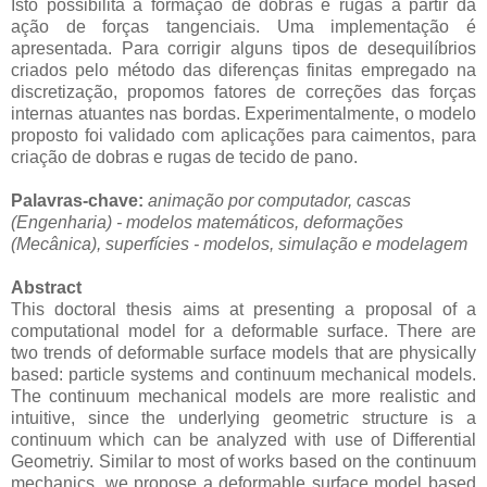
Isto possibilita a formação de dobras e rugas a partir da
ação de forças tangenciais. Uma implementação é
apresentada. Para corrigir alguns tipos de desequilíbrios
criados pelo método das diferenças finitas empregado na
discretização, propomos fatores de correções das forças
internas atuantes nas bordas. Experimentalmente, o modelo
proposto foi validado com aplicações para caimentos, para
criação de dobras e rugas de tecido de pano.
Palavras-chave:
animação por computador, c
ascas
(Engenharia) - modelos matemáticos, deformações
(Mecânica), superfícies - modelos, simulação e modelagem
Abstract
This doctoral thesis aims at presenting a proposal of a
computational model for a deformable surface. There are
two trends of deformable surface models that are physically
based: particle systems and continuum mechanical models.
The continuum mechanical models are more realistic and
intuitive, since the underlying geometric structure is a
continuum which can be analyzed with use of Differential
Geometriy. Similar to most of works based on the continuum
mechanics, we propose a deformable surface model based