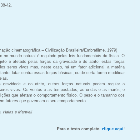
 38-42,
imação cinematográfica – Civilização Brasileira/Embrafilme, 1979)
 no mundo natural é regulado pelas leis fundamentais da física. O
o é afetado pelas forças da gravidade e do atrito. estas forças
s seres vivos mas, neste caso, há um fator adicional: a matéria
tanto, lutar contra essas forças básicas, ou de certa forma modificar
elas.
gravidade e do atrito, outras forças naturais podem regular o
seres vivos. Os ventos e as tempestades, as ondas e as marés, o
ndições que afetam o comportamento físico. O peso e o tamanho dos
bém fatores que governam o seu comportamento.
, Halas e Manvell
Para o texto completo,
clique aqui
!