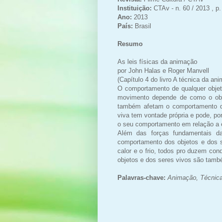
Instituição:
CTAv - n. 60 / 2013 , p.
Ano:
2013
País:
Brasil
Resumo
As leis físicas da animação
por John Halas e Roger Manvell
(Capítulo 4 do livro A técnica da an
O comportamento de qualquer objeto
movimento depende de como o objet
também afetam o comportamento do
viva tem vontade própria e pode, por
o seu comportamento em relação a 
Além das forças fundamentais da 
comportamento dos objetos e dos 
calor e o frio, todos pro duzem co
objetos e dos seres vivos são tam
Palavras-chave:
Animação,
Técnica