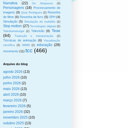
Narrativa
(22)
Os Simpsons
(3)
Personagens
(18)
Processamento de
imagens
(8)
Resenha
Quia Rodrigues
(2)
de filme
(6)
Resenha de livro
(5)
SPH
(4)
Simulação
(5)
Simulação de multidão
(2)
Stop motion
(27)
Tecnologias digitais
(2)
Tese
Televisão
(8)
Teledramaturgia
(2)
(64)
Tradução e interpretação
(2)
Técnicas de animação
(6)
Visualização
educação
(28)
científica
(3)
WWW
(2)
tcc
(466)
movimento
(11)
Arquivo do blog
agosto 2026
(13)
julho 2026
(10)
junho 2026
(2)
maio 2026
(13)
abril 2026
(10)
março 2026
(7)
fevereiro 2026
(5)
janeiro 2026
(32)
novembro 2025
(10)
outubro 2025
(13)