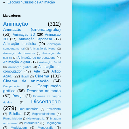
Escolas / Cursos de Animação
Marcadores
Animação
(312)
Animação (cinematografia)
(53)
Animação 2D
(29)
Animação
3D
(27)
Animação Japonesa
(12)
Animação brasileira
(29)
Animação
comportamental
(3)
Animação de Horror
(2)
Animação de bonecos
(3)
Animação de
Animação de personagens
(4)
fluidos
(2)
Animação digital
(12)
Animação facial
Animação por
(3)
Animação gráfica
(3)
computador
(47)
Arte
(13)
Artigo
Cinema
(101)
Acad.
(22)
Brasil
(3)
Cinema de animação
(64)
Computação
Computação
(2)
gráfica
(66)
Desenho animado
(57)
Design
(37)
Dinâmica de corpos
Dissertação
rígidos
(2)
(279)
Documentário
(8)
Entrevista
Estética
(12)
(7)
Expressionismo
(4)
Figuratividade
(2)
Historiografia
(3)
Imagem
Informática
(5)
Linguagem
audiovisual
(2)
(7)
Modelagem
(9)
Monografia
(6)