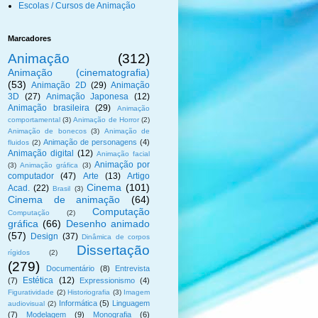
Escolas / Cursos de Animação
Marcadores
Animação
(312)
Animação (cinematografia)
(53)
Animação 2D
(29)
Animação
3D
(27)
Animação Japonesa
(12)
Animação brasileira
(29)
Animação
comportamental
(3)
Animação de Horror
(2)
Animação de bonecos
(3)
Animação de
Animação de personagens
(4)
fluidos
(2)
Animação digital
(12)
Animação facial
Animação por
(3)
Animação gráfica
(3)
computador
(47)
Arte
(13)
Artigo
Cinema
(101)
Acad.
(22)
Brasil
(3)
Cinema de animação
(64)
Computação
Computação
(2)
gráfica
(66)
Desenho animado
(57)
Design
(37)
Dinâmica de corpos
Dissertação
rígidos
(2)
(279)
Documentário
(8)
Entrevista
Estética
(12)
(7)
Expressionismo
(4)
Figuratividade
(2)
Historiografia
(3)
Imagem
Informática
(5)
Linguagem
audiovisual
(2)
(7)
Modelagem
(9)
Monografia
(6)