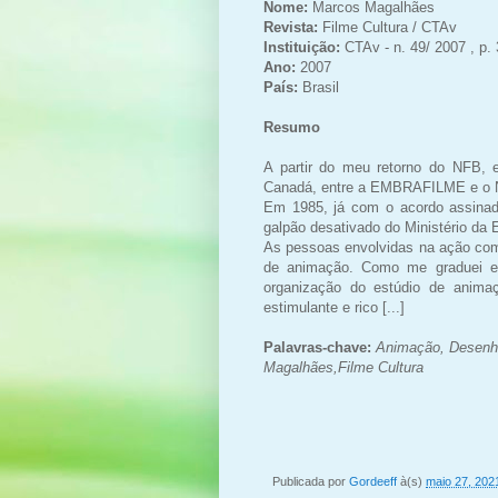
Nome:
Marcos Magalhães
Revista:
Filme Cultura / CTAv
Instituição:
CTAv - n. 49/ 2007 , p. 
Ano:
2007
País:
Brasil
Resumo
A partir do meu retorno do NFB, 
Canadá, entre a EMBRAFILME e o 
Em 1985, já com o acordo assinad
galpão desativado do Ministério da 
As pessoas envolvidas na ação com
de animação. Como me graduei em
organização do estúdio de animaç
estimulante e rico [...]
Palavras-chave:
Animação,
Desenho
Magalhães,
Filme Cultura
Publicada por
Gordeeff
à(s)
maio 27, 202