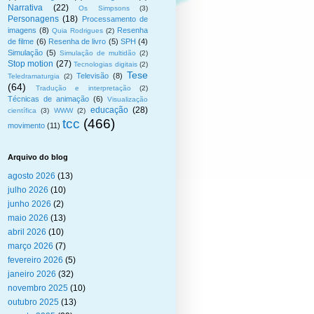
Narrativa
(22)
Os Simpsons
(3)
Personagens
(18)
Processamento de
imagens
(8)
Resenha
Quia Rodrigues
(2)
de filme
(6)
Resenha de livro
(5)
SPH
(4)
Simulação
(5)
Simulação de multidão
(2)
Stop motion
(27)
Tecnologias digitais
(2)
Tese
Televisão
(8)
Teledramaturgia
(2)
(64)
Tradução e interpretação
(2)
Técnicas de animação
(6)
Visualização
educação
(28)
científica
(3)
WWW
(2)
tcc
(466)
movimento
(11)
Arquivo do blog
agosto 2026
(13)
julho 2026
(10)
junho 2026
(2)
maio 2026
(13)
abril 2026
(10)
março 2026
(7)
fevereiro 2026
(5)
janeiro 2026
(32)
novembro 2025
(10)
outubro 2025
(13)