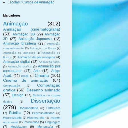
Escolas / Cursos de Animação
Marcadores
Animação
(312)
Animação (cinematografia)
(53)
Animação 2D
(29)
Animação
3D
(27)
Animação Japonesa
(12)
Animação brasileira
(29)
Animação
comportamental
(3)
Animação de Horror
(2)
Animação de bonecos
(3)
Animação de
Animação de personagens
(4)
fluidos
(2)
Animação digital
(12)
Animação facial
Animação por
(3)
Animação gráfica
(3)
computador
(47)
Arte
(13)
Artigo
Cinema
(101)
Acad.
(22)
Brasil
(3)
Cinema de animação
(64)
Computação
Computação
(2)
gráfica
(66)
Desenho animado
(57)
Design
(37)
Dinâmica de corpos
Dissertação
rígidos
(2)
(279)
Documentário
(8)
Entrevista
Estética
(12)
(7)
Expressionismo
(4)
Figuratividade
(2)
Historiografia
(3)
Imagem
Informática
(5)
Linguagem
audiovisual
(2)
(7)
Modelagem
(9)
Monografia
(6)