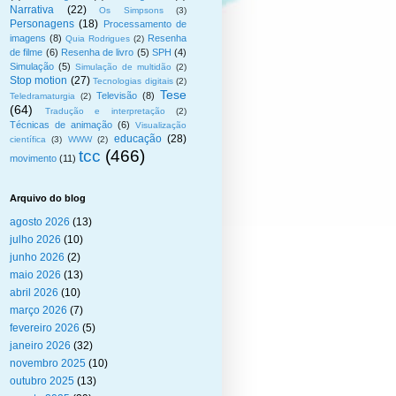
Narrativa
(22)
Os Simpsons
(3)
Personagens
(18)
Processamento de
imagens
(8)
Resenha
Quia Rodrigues
(2)
de filme
(6)
Resenha de livro
(5)
SPH
(4)
Simulação
(5)
Simulação de multidão
(2)
Stop motion
(27)
Tecnologias digitais
(2)
Tese
Televisão
(8)
Teledramaturgia
(2)
(64)
Tradução e interpretação
(2)
Técnicas de animação
(6)
Visualização
educação
(28)
científica
(3)
WWW
(2)
tcc
(466)
movimento
(11)
Arquivo do blog
agosto 2026
(13)
julho 2026
(10)
junho 2026
(2)
maio 2026
(13)
abril 2026
(10)
março 2026
(7)
fevereiro 2026
(5)
janeiro 2026
(32)
novembro 2025
(10)
outubro 2025
(13)