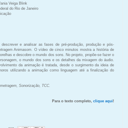
fania Veiga Blink
deral do Rio de Janeiro
icação
o descrever e analisar as fases de pré-produção, produção e pós-
tragem Animasom. O vídeo de cinco minutos mostra a história de
relhas e descobre o mundo dos sons. No projeto, propõe-se fazer o
personagem, o mundo dos sons e os detalhes da mixagem do áudio.
olvimento da animação é tratada, desde o surgimento da ideia de
noros utilizando a animação como linguagem até a finalização do
a-metragem, Sonorização,
TCC.
Para o texto completo,
clique aqui
!