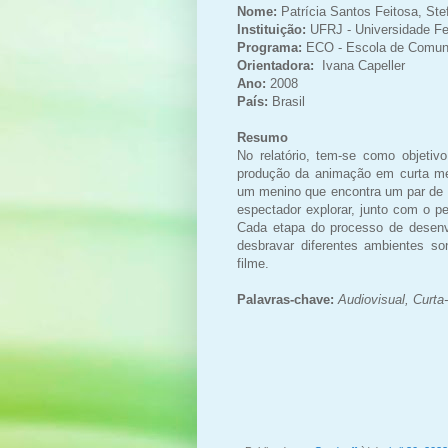
Nome:
Patrícia Santos Feitosa, Ste
Instituição:
UFRJ - Universidade Fe
Programa:
ECO - Escola de Comun
Orientadora:
Ivana Capeller
Ano:
2008
País:
Brasil
Resumo
No relatório, tem-se como objetiv
produção da animação em curta me
um menino que encontra um par de o
espectador explorar, junto com o 
Cada etapa do processo de desenv
desbravar diferentes ambientes so
filme.
Palavras-chave:
Audiovisual, Curt