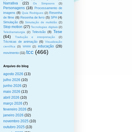
Narrativa
(22)
Os Simpsons
(3)
Personagens
(18)
Processamento de
imagens
(8)
Resenha
Quia Rodrigues
(2)
de filme
(6)
Resenha de livro
(5)
SPH
(4)
Simulação
(5)
Simulação de multidão
(2)
Stop motion
(27)
Tecnologias digitais
(2)
Tese
Televisão
(8)
Teledramaturgia
(2)
(64)
Tradução e interpretação
(2)
Técnicas de animação
(6)
Visualização
educação
(28)
científica
(3)
WWW
(2)
tcc
(466)
movimento
(11)
Arquivo do blog
agosto 2026
(13)
julho 2026
(10)
junho 2026
(2)
maio 2026
(13)
abril 2026
(10)
março 2026
(7)
fevereiro 2026
(5)
janeiro 2026
(32)
novembro 2025
(10)
outubro 2025
(13)