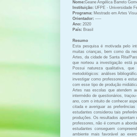
Nome:
Geane Angélica Barreto Gom
Instituição:
UFPE - Universidade F
Programa:
Mestrado em Artes Visu
Orientador:
-----
Ano:
2020
País:
Brasil
Resumo
Esta pesquisa é motivada pelo in
muitas crianças, bem como da nec
Artes, da cidade de Santa Rita/Par
que norteou a investigação está p
Possui natureza qualitativa, que 
metodológicos: análises bibliográfic
investigar como professores e estu
com esse tipo de produção midiátic
Artes nas escolas que atendem ao
intermédio de questionários, traço
ano, com o intuito de conhecer asp
citada e averiguar as preferência
estudantes considerou tais preferê
produções. Os resultados apontam 
professores, não é comum a aborda
estudantes conseguem compreend
ambiente mais favorável ao exerc