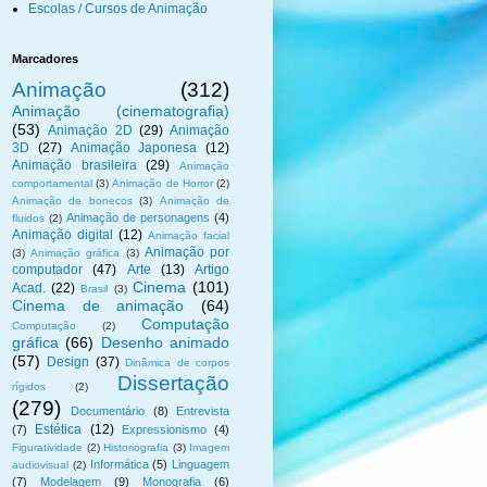
Escolas / Cursos de Animação
Marcadores
Animação
(312)
Animação (cinematografia)
(53)
Animação 2D
(29)
Animação
3D
(27)
Animação Japonesa
(12)
Animação brasileira
(29)
Animação
comportamental
(3)
Animação de Horror
(2)
Animação de bonecos
(3)
Animação de
Animação de personagens
(4)
fluidos
(2)
Animação digital
(12)
Animação facial
Animação por
(3)
Animação gráfica
(3)
computador
(47)
Arte
(13)
Artigo
Cinema
(101)
Acad.
(22)
Brasil
(3)
Cinema de animação
(64)
Computação
Computação
(2)
gráfica
(66)
Desenho animado
(57)
Design
(37)
Dinâmica de corpos
Dissertação
rígidos
(2)
(279)
Documentário
(8)
Entrevista
Estética
(12)
(7)
Expressionismo
(4)
Figuratividade
(2)
Historiografia
(3)
Imagem
Informática
(5)
Linguagem
audiovisual
(2)
(7)
Modelagem
(9)
Monografia
(6)