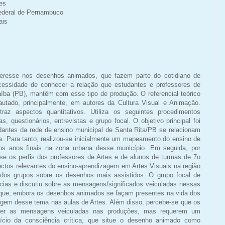
es
ederal de Pernambuco
ais
teresse nos desenhos animados, que fazem parte do cotidiano de
essidade de conhecer a relação que estudantes e professores de
aíba (PB), mantêm com esse tipo de produção. O referencial teórico
autado, principalmente, em autores da Cultura Visual e Animação.
traz aspectos quantitativos. Utiliza os seguintes procedimentos
as, questionários, entrevistas e grupo focal. O objetivo principal foi
dantes da rede de ensino municipal de Santa Rita/PB se relacionam
a. Para tanto, realizou-se inicialmente um mapeamento do ensino de
s anos finais na zona urbana desse município. Em seguida, por
u-se os perfis dos professores de Artes e de alunos de turmas de 7o
ectos relevantes do ensino-aprendizagem em Artes Visuais na região
s dos grupos sobre os desenhos mais assistidos. O grupo focal de
ncias e discutiu sobre as mensagens/significados veiculadas nessas
que, embora os desenhos animados se façam presentes na vida dos
gem desse tema nas aulas de Artes. Além disso, percebe-se que os
er as mensagens veiculadas nas produções, mas requerem um
ício da consciência crítica, que situe o desenho animado como