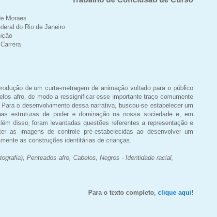
 de
Moraes
deral do Rio de Janeiro
ição
a
Carrera
produção de um curta-metragem de animação voltado para o público
belos afro, de modo a ressignificar esse importante traço comumente
 Para o desenvolvimento dessa narrativa, buscou-se estabelecer um
suas estruturas de poder e dominação na nossa sociedade e, em
lém disso, foram levantadas questões referentes a representação e
ater as imagens de controle pré-estabelecidas ao desenvolver um
amente as construções identitárias de crianças.
grafia), Penteados afro, Cabelos, Negros - Identidade racial,
Para o texto completo,
clique aqui
!