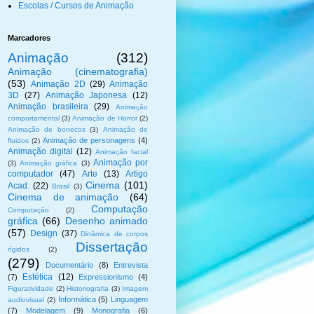
Escolas / Cursos de Animação
Marcadores
Animação
(312)
Animação (cinematografia)
(53)
Animação 2D
(29)
Animação
3D
(27)
Animação Japonesa
(12)
Animação brasileira
(29)
Animação
comportamental
(3)
Animação de Horror
(2)
Animação de bonecos
(3)
Animação de
Animação de personagens
(4)
fluidos
(2)
Animação digital
(12)
Animação facial
Animação por
(3)
Animação gráfica
(3)
computador
(47)
Arte
(13)
Artigo
Cinema
(101)
Acad.
(22)
Brasil
(3)
Cinema de animação
(64)
Computação
Computação
(2)
gráfica
(66)
Desenho animado
(57)
Design
(37)
Dinâmica de corpos
Dissertação
rígidos
(2)
(279)
Documentário
(8)
Entrevista
Estética
(12)
(7)
Expressionismo
(4)
Figuratividade
(2)
Historiografia
(3)
Imagem
Informática
(5)
Linguagem
audiovisual
(2)
(7)
Modelagem
(9)
Monografia
(6)