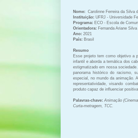
Nome:
Carolinne Ferreira da Silva
Instituição:
UFRJ - Universidade Fe
Programa:
ECO - Escola de Comun
Orientadora:
Fernanda Ariane Silv
Ano:
2021
País:
Brasil
Resumo
Esse projeto tem como objetivo a 
infantil e aborda a temática dos ca
estigmatizado em nossa sociedade.
panorama histórico do racismo, 
especial, no mundo da animação. A
representatividade, visando comb
produto capaz de influenciar positiv
Palavras-chave:
Animação (Cinemato
Curta-metragem,
TCC.