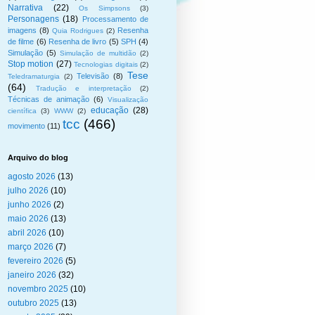
Narrativa
(22)
Os Simpsons
(3)
Personagens
(18)
Processamento de
imagens
(8)
Resenha
Quia Rodrigues
(2)
de filme
(6)
Resenha de livro
(5)
SPH
(4)
Simulação
(5)
Simulação de multidão
(2)
Stop motion
(27)
Tecnologias digitais
(2)
Tese
Televisão
(8)
Teledramaturgia
(2)
(64)
Tradução e interpretação
(2)
Técnicas de animação
(6)
Visualização
educação
(28)
científica
(3)
WWW
(2)
tcc
(466)
movimento
(11)
Arquivo do blog
agosto 2026
(13)
julho 2026
(10)
junho 2026
(2)
maio 2026
(13)
abril 2026
(10)
março 2026
(7)
fevereiro 2026
(5)
janeiro 2026
(32)
novembro 2025
(10)
outubro 2025
(13)