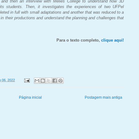
 and then an interview with Melies College to understand how 3D
its students. Then, it investigates the experiences of two UFPel
eted in full with small adaptations and another that was reduced to a
s in their productions and understand the planning and challenges that
Para o texto completo,
clique aqui!
o 06, 2022
Página inicial
Postagem mais antiga