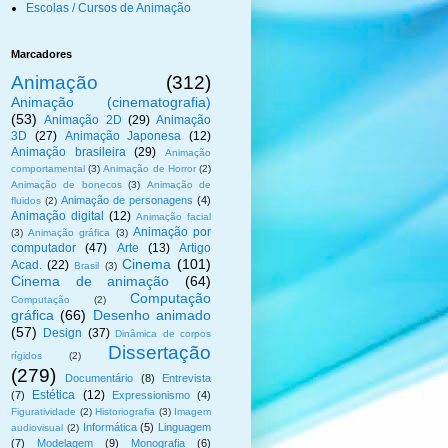
Escolas / Cursos de Animação
Marcadores
Animação
(312)
Animação (cinematografia)
(53)
Animação 2D
(29)
Animação
3D
(27)
Animação Japonesa
(12)
Animação brasileira
(29)
Animação
comportamental
(3)
Animação de Horror
(2)
Animação de bonecos
(3)
Animação de
Animação de personagens
(4)
fluidos
(2)
Animação digital
(12)
Animação facial
Animação por
(3)
Animação gráfica
(3)
computador
(47)
Arte
(13)
Artigo
Cinema
(101)
Acad.
(22)
Brasil
(3)
Cinema de animação
(64)
Computação
Computação
(2)
gráfica
(66)
Desenho animado
(57)
Design
(37)
Dinâmica de corpos
Dissertação
rígidos
(2)
(279)
Documentário
(8)
Entrevista
Estética
(12)
(7)
Expressionismo
(4)
Figuratividade
(2)
Historiografia
(3)
Imagem
Informática
(5)
Linguagem
audiovisual
(2)
(7)
Modelagem
(9)
Monografia
(6)