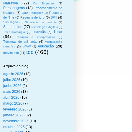
Narrativa
(22)
Os Simpsons
(3)
Personagens
(18)
Processamento de
imagens
(8)
Resenha
Quia Rodrigues
(2)
de filme
(6)
Resenha de livro
(5)
SPH
(4)
Simulação
(5)
Simulação de multidão
(2)
Stop motion
(27)
Tecnologias digitais
(2)
Tese
Televisão
(8)
Teledramaturgia
(2)
(64)
Tradução e interpretação
(2)
Técnicas de animação
(6)
Visualização
educação
(28)
científica
(3)
WWW
(2)
tcc
(466)
movimento
(11)
Arquivo do blog
agosto 2026
(13)
julho 2026
(10)
junho 2026
(2)
maio 2026
(13)
abril 2026
(10)
março 2026
(7)
fevereiro 2026
(5)
janeiro 2026
(32)
novembro 2025
(10)
outubro 2025
(13)