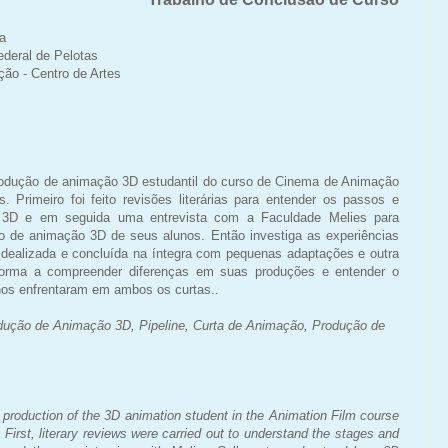
ra
ederal de Pelotas
ão - Centro de Artes
rodução de animação 3D estudantil do curso de Cinema de Animação
. Primeiro foi feito revisões literárias para entender os passos e
 3D e em seguida uma entrevista com a Faculdade Melies para
 de animação 3D de seus alunos. Então investiga as experiências
dealizada e concluída na íntegra com pequenas adaptações e outra
e forma a compreender diferenças em suas produções e entender o
nos enfrentaram em ambos os curtas..
ução de Animação 3D, Pipeline, Curta de
Animação, Produção de
e production of the 3D animation student in the Animation Film course
 First, literary reviews were carried out to understand the stages and