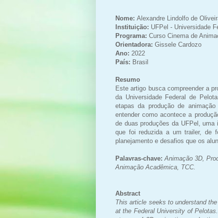
Nome:
Alexandre Lindolfo de Olivei
Instituição:
UFPel - Universidade F
Programa:
Curso Cinema de Animaç
Orientadora:
Gissele Cardozo
Ano:
2022
País:
Brasil
Resumo
Este artigo busca compreender a p
da Universidade Federal de Pelotas
etapas da produção de animação
entender como acontece a produção
de duas produções da UFPel, uma i
que foi reduzida a um trailer, d
planejamento e desafios que os alu
Palavras-chave:
A
nimação 3D, Prod
Animação Acadêmic
a
,
TCC.
Abstract
This article seeks to understand th
at the Federal University of Pelotas.