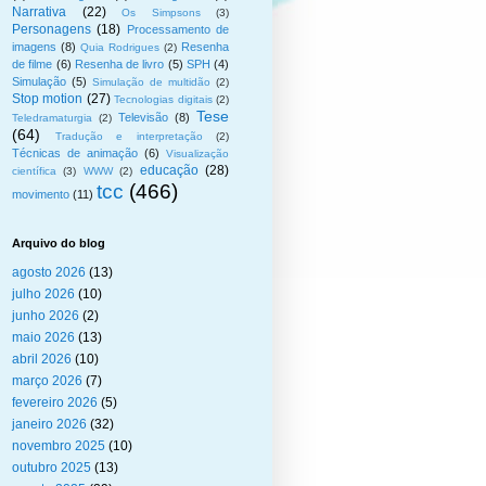
Narrativa
(22)
Os Simpsons
(3)
Personagens
(18)
Processamento de
imagens
(8)
Resenha
Quia Rodrigues
(2)
de filme
(6)
Resenha de livro
(5)
SPH
(4)
Simulação
(5)
Simulação de multidão
(2)
Stop motion
(27)
Tecnologias digitais
(2)
Tese
Televisão
(8)
Teledramaturgia
(2)
(64)
Tradução e interpretação
(2)
Técnicas de animação
(6)
Visualização
educação
(28)
científica
(3)
WWW
(2)
tcc
(466)
movimento
(11)
Arquivo do blog
agosto 2026
(13)
julho 2026
(10)
junho 2026
(2)
maio 2026
(13)
abril 2026
(10)
março 2026
(7)
fevereiro 2026
(5)
janeiro 2026
(32)
novembro 2025
(10)
outubro 2025
(13)