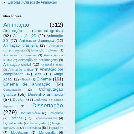
Escolas / Cursos de Animação
Marcadores
Animação
(312)
Animação (cinematografia)
(53)
Animação 2D
(29)
Animação
3D
(27)
Animação Japonesa
(12)
Animação brasileira
(29)
Animação
comportamental
(3)
Animação de Horror
(2)
Animação de bonecos
(3)
Animação de
Animação de personagens
(4)
fluidos
(2)
Animação digital
(12)
Animação facial
Animação por
(3)
Animação gráfica
(3)
computador
(47)
Arte
(13)
Artigo
Cinema
(101)
Acad.
(22)
Brasil
(3)
Cinema de animação
(64)
Computação
Computação
(2)
gráfica
(66)
Desenho animado
(57)
Design
(37)
Dinâmica de corpos
Dissertação
rígidos
(2)
(279)
Documentário
(8)
Entrevista
Estética
(12)
(7)
Expressionismo
(4)
Figuratividade
(2)
Historiografia
(3)
Imagem
Informática
(5)
Linguagem
audiovisual
(2)
(7)
Modelagem
(9)
Monografia
(6)