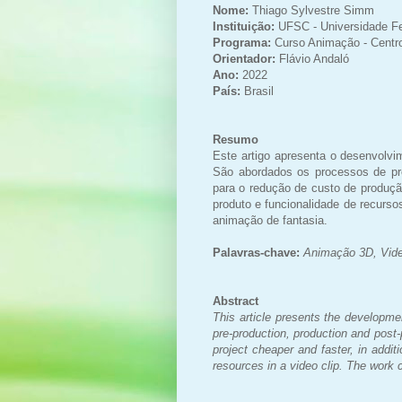
Nome:
Thiago Sylvestre Simm
Instituição:
UFSC - Universidade Fe
Programa:
Curso Animação - Centr
Orientador:
Flávio Andaló
Ano:
2022
País:
Brasil
Resumo
Este artigo apresenta o desenvolv
São abordados os processos de pr
para o redução de custo de produção
produto e funcionalidade de recurs
animação de fantasia.
Palavras-chave:
Animação
3D, Vid
Abstract
This article presents the developme
pre-production, production and post
project cheaper and faster, in additi
resources in a video clip. The work c