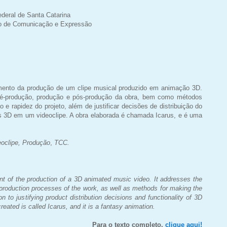
deral de Santa Catarina
o de Comunicação e Expressão
imento da produção de um clipe musical produzido em animação 3D.
é-produção, produção e pós-produção da obra, bem como métodos
 e rapidez do projeto, além de justificar decisões de distribuição do
os 3D em um videoclipe. A obra elaborada é chamada Icarus, e é uma
eoclipe, Produção
,
TCC.
nt of the production of a 3D animated music video. It addresses the
-production processes of the work, as well as methods for making the
on to justifying product distribution decisions and functionality of 3D
reated is called Icarus, and it is a fantasy animation.
Para o texto completo,
clique aqui!