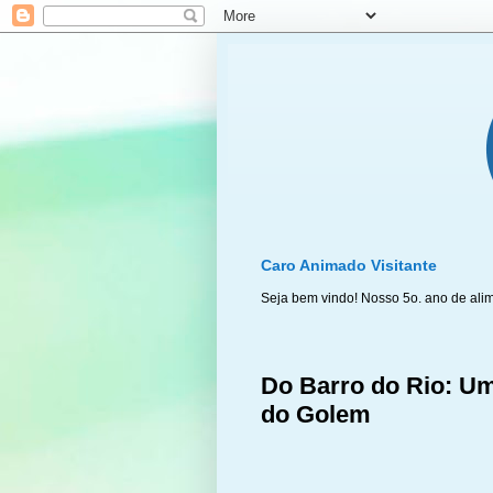
Caro Animado Visitante
Seja bem vindo! Nosso 5o. ano de ali
Do Barro do Rio: Um
do Golem