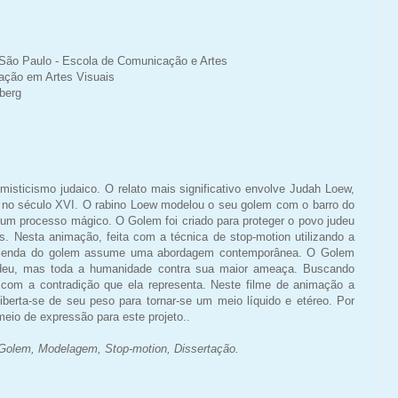
São Paulo - Escola de Comunicação e Artes
ção em Artes Visuais
berg
misticismo judaico. O relato mais significativo envolve Judah Loew,
a no século XVI. O rabino Loew modelou o seu golem com o barro do
e um processo mágico. O Golem foi criado para proteger o povo judeu
s. Nesta animação, feita com a técnica de stop-motion utilizando a
a lenda do golem assume uma abordagem contemporânea. O Golem
udeu, mas toda a humanidade contra sua maior ameaça. Buscando
a com a contradição que ela representa. Neste filme de animação a
liberta-se de seu peso para tornar-se um meio líquido e etéreo. Por
meio de expressão para este projeto..
 Golem, Modelagem, Stop-motion, Dissertação.