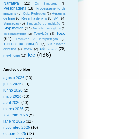
Narrativa
(22)
Os Simpsons
(3)
Personagens
(18)
Processamento de
imagens
(8)
Resenha
Quia Rodrigues
(2)
de filme
(6)
Resenha de livro
(5)
SPH
(4)
Simulação
(5)
Simulação de multidão
(2)
Stop motion
(27)
Tecnologias digitais
(2)
Tese
Televisão
(8)
Teledramaturgia
(2)
(64)
Tradução e interpretação
(2)
Técnicas de animação
(6)
Visualização
educação
(28)
científica
(3)
WWW
(2)
tcc
(466)
movimento
(11)
Arquivo do blog
agosto 2026
(13)
julho 2026
(10)
junho 2026
(2)
maio 2026
(13)
abril 2026
(10)
março 2026
(7)
fevereiro 2026
(5)
janeiro 2026
(32)
novembro 2025
(10)
outubro 2025
(13)