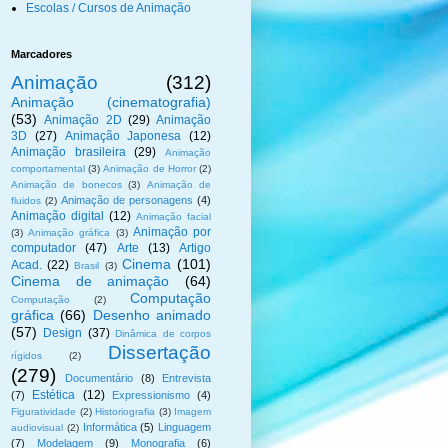
Escolas / Cursos de Animação
Marcadores
Animação
(312)
Animação (cinematografia)
(53)
Animação 2D
(29)
Animação
3D
(27)
Animação Japonesa
(12)
Animação brasileira
(29)
Animação
comportamental
(3)
Animação de Horror
(2)
Animação de bonecos
(3)
Animação de
Animação de personagens
(4)
fluidos
(2)
Animação digital
(12)
Animação facial
Animação por
(3)
Animação gráfica
(3)
computador
(47)
Arte
(13)
Artigo
Cinema
(101)
Acad.
(22)
Brasil
(3)
Cinema de animação
(64)
Computação
Computação
(2)
gráfica
(66)
Desenho animado
(57)
Design
(37)
Dinâmica de corpos
Dissertação
rígidos
(2)
(279)
Documentário
(8)
Entrevista
Estética
(12)
(7)
Expressionismo
(4)
Figuratividade
(2)
Historiografia
(3)
Imagem
Informática
(5)
Linguagem
audiovisual
(2)
(7)
Modelagem
(9)
Monografia
(6)