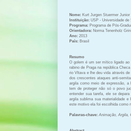
Nome:
Kurt Jurgen Stuermer Junior
Instituição:
USP - Universidade de 
Programa:
Programa de Pós-Gradua
Orientadora:
Norma Tenenholz
Grin
Ano:
2013
País:
Brasil
Resumo
O golem é um ser mítico ligado ao 
rabino de Praga na república Chec
rio Vltava e lhe deu vida através d
dos crescentes ataques anti-semita
argila como meio de expressão, 
tem de proteger não só o povo j
entender sua tarefa, ele se depar
argila sublima sua materialidade e 
este motivo ela foi escolhida como 
Palavras-chave:
Animação, Argila,
Abstract