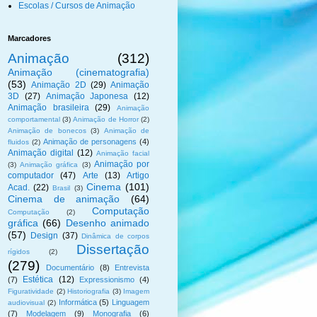
Escolas / Cursos de Animação
Marcadores
Animação
(312)
Animação (cinematografia)
(53)
Animação 2D
(29)
Animação
3D
(27)
Animação Japonesa
(12)
Animação brasileira
(29)
Animação
comportamental
(3)
Animação de Horror
(2)
Animação de bonecos
(3)
Animação de
Animação de personagens
(4)
fluidos
(2)
Animação digital
(12)
Animação facial
Animação por
(3)
Animação gráfica
(3)
computador
(47)
Arte
(13)
Artigo
Cinema
(101)
Acad.
(22)
Brasil
(3)
Cinema de animação
(64)
Computação
Computação
(2)
gráfica
(66)
Desenho animado
(57)
Design
(37)
Dinâmica de corpos
Dissertação
rígidos
(2)
(279)
Documentário
(8)
Entrevista
Estética
(12)
(7)
Expressionismo
(4)
Figuratividade
(2)
Historiografia
(3)
Imagem
Informática
(5)
Linguagem
audiovisual
(2)
(7)
Modelagem
(9)
Monografia
(6)