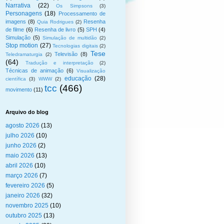
Narrativa
(22)
Os Simpsons
(3)
Personagens
(18)
Processamento de
imagens
(8)
Resenha
Quia Rodrigues
(2)
de filme
(6)
Resenha de livro
(5)
SPH
(4)
Simulação
(5)
Simulação de multidão
(2)
Stop motion
(27)
Tecnologias digitais
(2)
Tese
Televisão
(8)
Teledramaturgia
(2)
(64)
Tradução e interpretação
(2)
Técnicas de animação
(6)
Visualização
educação
(28)
científica
(3)
WWW
(2)
tcc
(466)
movimento
(11)
Arquivo do blog
agosto 2026
(13)
julho 2026
(10)
junho 2026
(2)
maio 2026
(13)
abril 2026
(10)
março 2026
(7)
fevereiro 2026
(5)
janeiro 2026
(32)
novembro 2025
(10)
outubro 2025
(13)