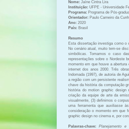
Nome:
Jaíne Cintra Lira
Instituição:
UFPE - Universidade F
Programa:
Programa de Pós-gradu
Orientador:
Paulo Carneiro da Cunh
Ano:
2020
País:
Brasil
Resumo
Esta dissertação investiga como o 
No cenário atual, muito tem-se disc
simbólicas. Tomamos o caso das
representações sobre o Nordeste br
momento em que houve a abertura d
internet dos anos 2000. Três obra
Indomada (1997), de autoria de Agu
a região com um persistente reali
chave da história da computação gr
história do motion graphic design
criação da equipe de arte da emis
visualmente, (3) definimos o corpus
uma ferramenta que auxiliasse à
consideração o momento em que for
graphic design no cinema e, por co
Palavras-chave:
Planejamento e C