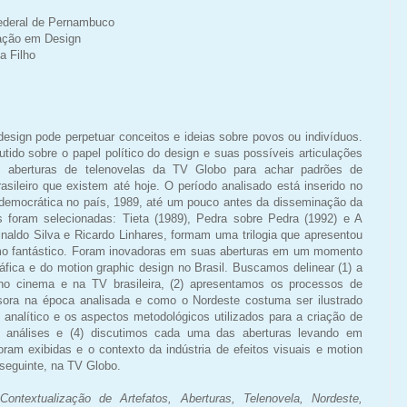
ederal de Pernambuco
ação em Design
a Filho
design pode perpetuar conceitos e ideias sobre povos ou indivíduos.
utido sobre o papel político do design e suas possíveis articulações
 aberturas de telenovelas da TV Globo para achar padrões de
asileiro que existem até hoje. O período analisado está inserido no
emocrática no país, 1989, até um pouco antes da disseminação da
s foram selecionadas: Tieta (1989), Pedra sobre Pedra (1992) e A
inaldo Silva e Ricardo Linhares, formam uma trilogia que apresentou
smo fantástico. Foram inovadoras em suas aberturas em um momento
áfica e do motion graphic design no Brasil. Buscamos delinear (1) a
 no cinema e na TV brasileira, (2) apresentamos os processos de
sora na época analisada e como o Nordeste costuma ser ilustrado
 analítico e os aspectos metodológicos utilizados para a criação de
s análises e (4) discutimos cada uma das aberturas levando em
am exibidas e o contexto da indústria de efeitos visuais e motion
nseguinte, na TV Globo.
ontextualização de Artefatos, Aberturas, Telenovela, Nordeste,