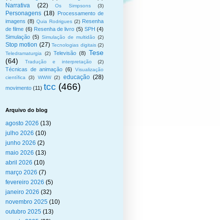
Narrativa
(22)
Os Simpsons
(3)
Personagens
(18)
Processamento de
imagens
(8)
Resenha
Quia Rodrigues
(2)
de filme
(6)
Resenha de livro
(5)
SPH
(4)
Simulação
(5)
Simulação de multidão
(2)
Stop motion
(27)
Tecnologias digitais
(2)
Tese
Televisão
(8)
Teledramaturgia
(2)
(64)
Tradução e interpretação
(2)
Técnicas de animação
(6)
Visualização
educação
(28)
científica
(3)
WWW
(2)
tcc
(466)
movimento
(11)
Arquivo do blog
agosto 2026
(13)
julho 2026
(10)
junho 2026
(2)
maio 2026
(13)
abril 2026
(10)
março 2026
(7)
fevereiro 2026
(5)
janeiro 2026
(32)
novembro 2025
(10)
outubro 2025
(13)