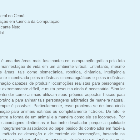
eral do Ceará
ação em Ciência da Computação
lcante Neto
al
 é uma das áreas mais fascinantes em computação gráfica pelo fato
à manifestação de vida em um ambiente virtual. Entretanto, mesmo
 áreas, tais como biomecânica, robótica, dinâmica, inteligência
tante incentivada pelas indústrias cinematográficas e pelas indústrias
imação capazes de produzir locomoções realistas para personagens
 é extremamente difícil, e muita pesquisa ainda é necessária. Simular
entender como animais utilizam seus próprios aspectos físicos para
tância para animar tais personagens arbitrários de maneira natural,
mpre é possível. Particularmente, esse problema se destaca ainda
oção para animais extintos ou completamente fictícios. De fato, é
o entre a forma de um animal e a maneira como ele se locomove. Por
o abordagens dinâmicas é bastante desafiador porque a qualidade
o integralmente associados ao papel básico do controlador em fazê-la
um método de descrição e de controle de locomoções, baseado na
m suas estruturas elásticas passivas através de excitações internas