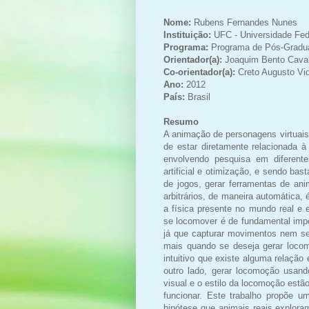
Nome:
Rubens Fernandes Nunes
Instituição:
UFC - Universidade Fed
Programa:
Programa de Pós-Gradu
Orientador(a):
Joaquim Bento Cava
Co-orientador(a):
Creto Augusto Vid
Ano:
2012
País:
Brasil
Resumo
A animação de personagens virtuais
de estar diretamente relacionada 
envolvendo pesquisa em diferentes
artificial e otimização, e sendo bas
de jogos, gerar ferramentas de an
arbitrários, de maneira automática,
a física presente no mundo real e 
se locomover é de fundamental impor
já que capturar movimentos nem se
mais quando se deseja gerar locom
intuitivo que existe alguma relaçã
outro lado, gerar locomoção usand
visual e o estilo da locomoção estã
funcionar. Este trabalho propõe 
hipótese que animais reais explora