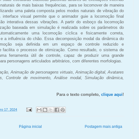
naturais de mais baixas frequências, para se locomover de maneira
bilizando uma paleta composta pelos modos naturais de vibração do
 interface visual permite que o animador guie a locomoção final
ão interativa dessas vibrações. A partir do esboço da locomoção
mização baseada em simulação é realizada sobre os parâmetros do
utomaticamente uma locomoção cíclica e fisicamente correta,
e e a influência do chão. Essa decomposição modal da dinâmica do
moção seja definida em um espaço de controle reduzido e
 facilita o processo de otimização. Como resultado, o sistema de
ma ferramenta útil de controle, capaz de produzir uma grande
ara personagens articulados arbitrários, com diferentes morfologias.
ação, Animação de personagens virtuais, Animação digital, Avatares
ns, Controle de movimento, Análise modal, Simulação dinâmica,
Para o texto completo,
clique aqui
!
iro 17, 2024
Página inicial
Postagem mais antiga