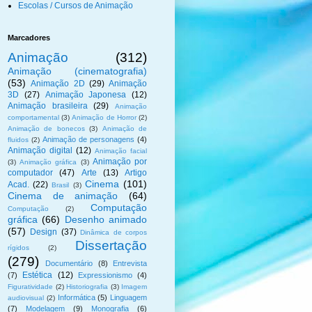
Escolas / Cursos de Animação
Marcadores
Animação
(312)
Animação (cinematografia)
(53)
Animação 2D
(29)
Animação
3D
(27)
Animação Japonesa
(12)
Animação brasileira
(29)
Animação
comportamental
(3)
Animação de Horror
(2)
Animação de bonecos
(3)
Animação de
Animação de personagens
(4)
fluidos
(2)
Animação digital
(12)
Animação facial
Animação por
(3)
Animação gráfica
(3)
computador
(47)
Arte
(13)
Artigo
Cinema
(101)
Acad.
(22)
Brasil
(3)
Cinema de animação
(64)
Computação
Computação
(2)
gráfica
(66)
Desenho animado
(57)
Design
(37)
Dinâmica de corpos
Dissertação
rígidos
(2)
(279)
Documentário
(8)
Entrevista
Estética
(12)
(7)
Expressionismo
(4)
Figuratividade
(2)
Historiografia
(3)
Imagem
Informática
(5)
Linguagem
audiovisual
(2)
(7)
Modelagem
(9)
Monografia
(6)