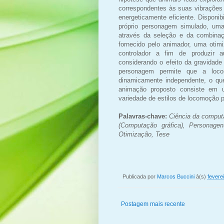
correspondentes às suas vibrações 
energeticamente eficiente. Disponi
próprio personagem simulado, uma
através da seleção e da combinaç
fornecido pelo animador, uma oti
controlador a fim de produzir a
considerando o efeito da gravidad
personagem permite que a loco
dinamicamente independente, o que
animação proposto consiste em u
variedade de estilos de locomoção p
Palavras-chave:
Ciência da comput
(Computação gráfica), Personage
Otimização, Tese
Publicada por
Marcos Buccini
à(s)
fevere
Postagem mais recente