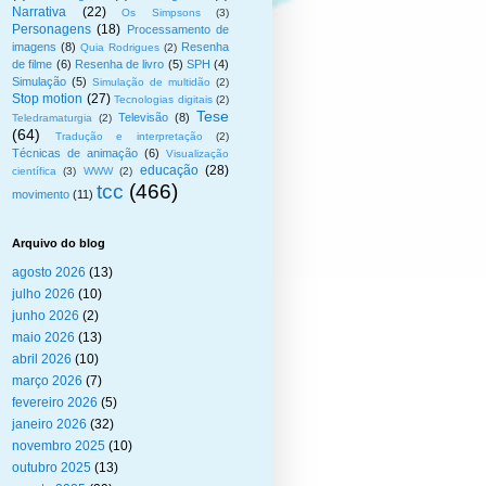
Narrativa
(22)
Os Simpsons
(3)
Personagens
(18)
Processamento de
imagens
(8)
Resenha
Quia Rodrigues
(2)
de filme
(6)
Resenha de livro
(5)
SPH
(4)
Simulação
(5)
Simulação de multidão
(2)
Stop motion
(27)
Tecnologias digitais
(2)
Tese
Televisão
(8)
Teledramaturgia
(2)
(64)
Tradução e interpretação
(2)
Técnicas de animação
(6)
Visualização
educação
(28)
científica
(3)
WWW
(2)
tcc
(466)
movimento
(11)
Arquivo do blog
agosto 2026
(13)
julho 2026
(10)
junho 2026
(2)
maio 2026
(13)
abril 2026
(10)
março 2026
(7)
fevereiro 2026
(5)
janeiro 2026
(32)
novembro 2025
(10)
outubro 2025
(13)