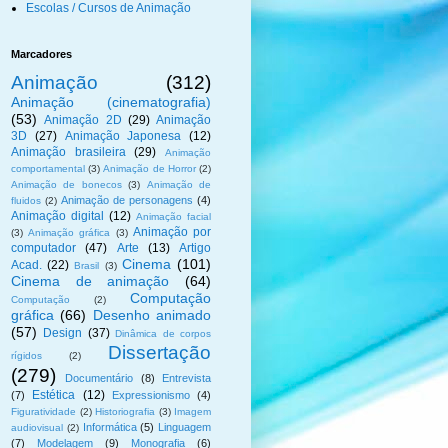
Escolas / Cursos de Animação
Marcadores
Animação
(312)
Animação (cinematografia)
(53)
Animação 2D
(29)
Animação
3D
(27)
Animação Japonesa
(12)
Animação brasileira
(29)
Animação
comportamental
(3)
Animação de Horror
(2)
Animação de bonecos
(3)
Animação de
Animação de personagens
(4)
fluidos
(2)
Animação digital
(12)
Animação facial
Animação por
(3)
Animação gráfica
(3)
computador
(47)
Arte
(13)
Artigo
Cinema
(101)
Acad.
(22)
Brasil
(3)
Cinema de animação
(64)
Computação
Computação
(2)
gráfica
(66)
Desenho animado
(57)
Design
(37)
Dinâmica de corpos
Dissertação
rígidos
(2)
(279)
Documentário
(8)
Entrevista
Estética
(12)
(7)
Expressionismo
(4)
Figuratividade
(2)
Historiografia
(3)
Imagem
Informática
(5)
Linguagem
audiovisual
(2)
(7)
Modelagem
(9)
Monografia
(6)