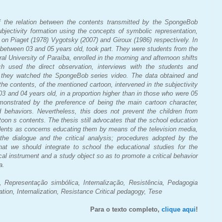
f the relation between the contents transmitted by the SpongeBob
ubjectivity formation using the concepts of symbolic representation,
d on Piaget (1978) Vygotsky (2007) and Giroux (1986) respectively. In
n, between 03 and 05 years old, took part. They were students from the
l University of Paraíba, enrolled in the morning and afternoon shifts
h used the direct observation, interviews with the students and
er they watched the SpongeBob series video. The data obtained and
the contents, of the mentioned cartoon, intervened in the subjectivity
 03 and 04 years old, in a proportion higher than in those who were 05
monstrated by the preference of being the main cartoon character,
d behaviors. Nevertheless, this does not prevent the children from
toon s contents. The thesis still advocates that the school education
udents as concerns educating them by means of the television media,
h the dialogue and the critical analysis; procedures adopted by the
hat we should integrate to school the educational studies for the
al instrument and a study object so as to promote a critical behavior
a.
 Representação simbólica, Internalização, Resistência, Pedagogia
ation, Internalization, Resistance Critical pedagogy, Tese
Para o texto completo,
clique aqui
!