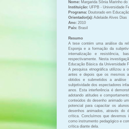
Nome:
Margarida Sônia Marinho do 
Instituição:
UFPB - Universidade Fe
Programa:
Doutorado em Educaçã
Orientador(a):
Adelaide Alves Dias
Ano:
2010
País:
Brasil
Resumo
A tese contém uma análise da rel
Esponja e a formação da subjetivi
internalização e resistência, 
respectivamente. Nesta investigaç
Educação Básica da Universidade F
A pesquisa etnográfica utilizou a
antes e depois que os mesmos a
obtidos e submetidos a análise 
subjetividade dos espectadores inf
anos. Esta interferência é demons
adotando atitudes e comportamento
conteúdos do desenho animado um s
potencial para capacitar os aluno
desenhos animados, através do di
crítica. Concluímos que devemos i
como instrumento pedagógico e com
crítica diante dela.