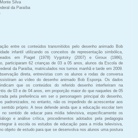
Monte Silva
deral da Paraíba
o
ação entre os conteúdos transmitidos pelo desenho animado Bob
dade infantil utilizando os conceitos de representação simbólica,
baseados em Piaget (1978) Vygotsky (2007) e Giroux (1986),
ão, participaram 62 crianças de 03 a 05 anos, alunos da Escola de
ederal da Paraíba, matriculados nos turnos manhã e tarde em 2009.
 observação direta, entrevistas com os alunos e rodas de conversa
ssistiram ao vídeo do desenho animado Bob Esponja. Os dados
indicam que os conteúdos do referido desenho interferiram na
antis de 03 e de 04 anos, em proporção maior do que naqueles de 05
trada pela preferência em ser o personagem principal do desenho,
s padronizados, no entanto, não os impedindo de acrescentar aos
entido próprio. A tese defende ainda que a educação escolar tem
s no sentido de educar para mídia televisiva, especificamente os
álogo e análise crítica, procedimentos adotados pela pedagogia
ntegrar à escola os estudos de educação para a mídia televisiva,
o objeto de estudo para que se desenvolva nos alunos uma postura