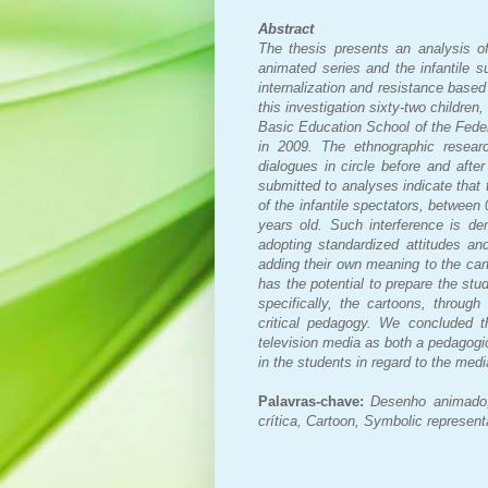
Abstract
The thesis presents an analysis o
animated series and the infantile s
internalization and resistance base
this investigation sixty-two childre
Basic Education School of the Federa
in 2009. The ethnographic researc
dialogues in circle before and aft
submitted to analyses indicate that 
of the infantile spectators, between
years old. Such interference is de
adopting standardized attitudes an
adding their own meaning to the car
has the potential to prepare the st
specifically, the cartoons, throug
critical pedagogy. We concluded t
television media as both a pedagogic
in the students in regard to the medi
Palavras-chave:
Desenho animado,
crítica, Cartoon, Symbolic represent