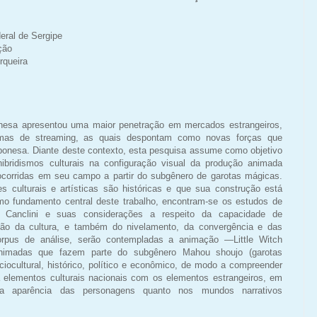
eral de Sergipe
ção
rqueira
nesa apresentou uma maior penetração em mercados estrangeiros,
rmas de streaming, as quais despontam como novas forças que
onesa. Diante deste contexto, esta pesquisa assume como objetivo
hibridismos culturais na configuração visual da produção animada
corridas em seu campo a partir do subgênero de garotas mágicas.
s culturais e artísticas são históricas e que sua construção está
o fundamento central deste trabalho, encontram-se os estudos de
a Canclini e suas considerações a respeito da capacidade de
ão da cultura, e também do nivelamento, da convergência e das
rpus de análise, serão contempladas a animação ―Little Witch
nimadas que fazem parte do subgênero Mahou shoujo (garotas
ciocultural, histórico, político e econômico, de modo a compreender
elementos culturais nacionais com os elementos estrangeiros, em
na aparência das personagens quanto nos mundos narrativos