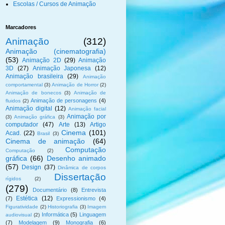
Escolas / Cursos de Animação
Marcadores
Animação
(312)
Animação (cinematografia)
(53)
Animação 2D
(29)
Animação
3D
(27)
Animação Japonesa
(12)
Animação brasileira
(29)
Animação
comportamental
(3)
Animação de Horror
(2)
Animação de bonecos
(3)
Animação de
Animação de personagens
(4)
fluidos
(2)
Animação digital
(12)
Animação facial
Animação por
(3)
Animação gráfica
(3)
computador
(47)
Arte
(13)
Artigo
Cinema
(101)
Acad.
(22)
Brasil
(3)
Cinema de animação
(64)
Computação
Computação
(2)
gráfica
(66)
Desenho animado
(57)
Design
(37)
Dinâmica de corpos
Dissertação
rígidos
(2)
(279)
Documentário
(8)
Entrevista
Estética
(12)
(7)
Expressionismo
(4)
Figuratividade
(2)
Historiografia
(3)
Imagem
Informática
(5)
Linguagem
audiovisual
(2)
(7)
Modelagem
(9)
Monografia
(6)