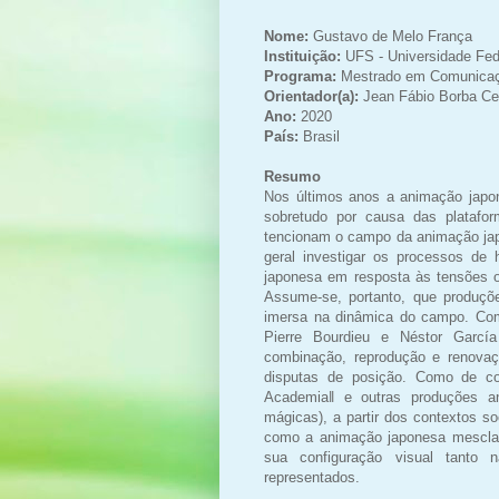
Nome:
Gustavo de Melo França
Instituição:
UFS - Universidade Fed
Programa:
Mestrado em Comunica
Orientador(a):
Jean Fábio Borba Ce
Ano:
2020
País:
Brasil
Resumo
Nos últimos anos a animação japo
sobretudo por causa das platafo
tencionam o campo da animação jap
geral investigar os processos de 
japonesa em resposta às tensões o
Assume-se, portanto, que produçõe
imersa na dinâmica do campo. Com
Pierre Bourdieu e Néstor Garcí
combinação, reprodução e renovaç
disputas de posição. Como de co
Academia‖ e outras produções a
mágicas), a partir dos contextos so
como a animação japonesa mescla 
sua configuração visual tanto 
representados.