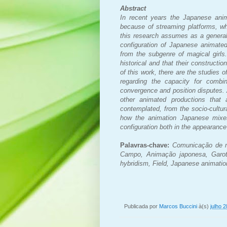
Abstract
In recent years the Japanese anim
because of streaming platforms, wh
this research assumes as a general 
configuration of Japanese animated 
from the subgenre of magical girls.
historical and that their constructi
of this work, there are the studies 
regarding the capacity for combin
convergence and position disputes.
other animated productions that 
contemplated, from the socio-cultura
how the animation Japanese mixes 
configuration both in the appearance
Palavras-chave:
Comunicação de ma
Campo, Animação japonesa, Garota
hybridism, Field, Japanese animation
Publicada por
Marcos Buccini
à(s)
julho 