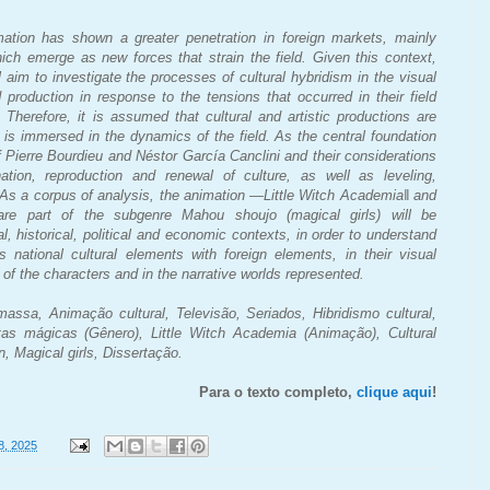
ation has shown a greater penetration in foreign markets, mainly
ich emerge as new forces that strain the field. Given this context,
aim to investigate the processes of cultural hybridism in the visual
production in response to the tensions that occurred in their field
 Therefore, it is assumed that cultural and artistic productions are
on is immersed in the dynamics of the field. As the central foundation
of Pierre Bourdieu and Néstor García Canclini and their considerations
ation, reproduction and renewal of culture, as well as leveling,
 As a corpus of analysis, the animation ―Little Witch Academia‖ and
are part of the subgenre Mahou shoujo (magical girls) will be
l, historical, political and economic contexts, in order to understand
national cultural elements with foreign elements, in their visual
 of the characters and in the narrative worlds represented.
ssa, Animação cultural, Televisão, Seriados, Hibridismo cultural,
s mágicas (Gênero), Little Witch Academia (Animação), Cultural
, Magical girls, Dissertação.
Para o texto completo,
clique aqui
!
28, 2025