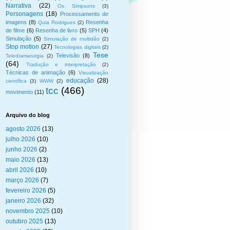
Narrativa
(22)
Os Simpsons
(3)
Personagens
(18)
Processamento de
imagens
(8)
Resenha
Quia Rodrigues
(2)
de filme
(6)
Resenha de livro
(5)
SPH
(4)
Simulação
(5)
Simulação de multidão
(2)
Stop motion
(27)
Tecnologias digitais
(2)
Tese
Televisão
(8)
Teledramaturgia
(2)
(64)
Tradução e interpretação
(2)
Técnicas de animação
(6)
Visualização
educação
(28)
científica
(3)
WWW
(2)
tcc
(466)
movimento
(11)
Arquivo do blog
agosto 2026
(13)
julho 2026
(10)
junho 2026
(2)
maio 2026
(13)
abril 2026
(10)
março 2026
(7)
fevereiro 2026
(5)
janeiro 2026
(32)
novembro 2025
(10)
outubro 2025
(13)