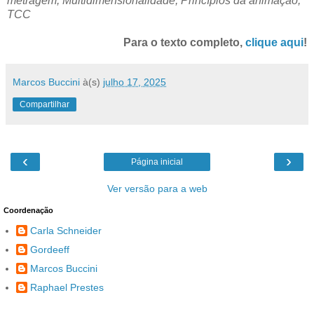
metragem, Multidimensionalidade, Princípios da animação,
TCC
Para o texto completo,
clique aqui
!
Marcos Buccini
à(s)
julho 17, 2025
Compartilhar
‹
›
Página inicial
Ver versão para a web
Coordenação
Carla Schneider
Gordeeff
Marcos Buccini
Raphael Prestes