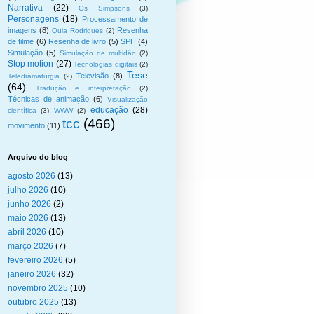
Narrativa
(22)
Os Simpsons
(3)
Personagens
(18)
Processamento de
imagens
(8)
Resenha
Quia Rodrigues
(2)
de filme
(6)
Resenha de livro
(5)
SPH
(4)
Simulação
(5)
Simulação de multidão
(2)
Stop motion
(27)
Tecnologias digitais
(2)
Tese
Televisão
(8)
Teledramaturgia
(2)
(64)
Tradução e interpretação
(2)
Técnicas de animação
(6)
Visualização
educação
(28)
científica
(3)
WWW
(2)
tcc
(466)
movimento
(11)
Arquivo do blog
agosto 2026
(13)
julho 2026
(10)
junho 2026
(2)
maio 2026
(13)
abril 2026
(10)
março 2026
(7)
fevereiro 2026
(5)
janeiro 2026
(32)
novembro 2025
(10)
outubro 2025
(13)