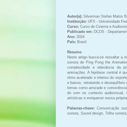
Autor(a):
Silverman Stefan Matos B
Instituição:
UFS - Universidade Fed
Curso:
Curso de Cinema e Audiovis
Publicado em:
DCOS - Departament
Ano:
2024
País:
Brasil
Resumo
Neste artigo busca-se ressaltar a 
sonora de Ping Pong the Animation
complexidade e relevância da pr
animações. A hipótese central é qu
ritmo acelerado e intenso do espo
e baixos, retratando o desequilíbri
temas como amizade e convivência. 
do som no contexto audiovisual,
artísticas e enriquecer nossa própr
Palavras-chave:
Comunicação soci
sonora, Sound design, Trilha sonora