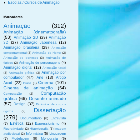
Escolas / Cursos de Animação
Marcadores
Animação
(312)
Animação (cinematografia)
(53)
Animação 2D
(29)
Animação
3D
(27)
Animação Japonesa
(12)
Animação brasileira
(29)
Animação
comportamental
(3)
Animação de Horror
(2)
Animação de bonecos
(3)
Animação de
Animação de personagens
(4)
fluidos
(2)
Animação digital
(12)
Animação facial
Animação por
(3)
Animação gráfica
(3)
computador
(47)
Arte
(13)
Artigo
Cinema
(101)
Acad.
(22)
Brasil
(3)
Cinema de animação
(64)
Computação
Computação
(2)
gráfica
(66)
Desenho animado
(57)
Design
(37)
Dinâmica de corpos
Dissertação
rígidos
(2)
(279)
Documentário
(8)
Entrevista
Estética
(12)
(7)
Expressionismo
(4)
Figuratividade
(2)
Historiografia
(3)
Imagem
Informática
(5)
Linguagem
audiovisual
(2)
(7)
Modelagem
(9)
Monografia
(6)