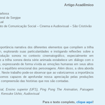
Artigo Acadêmico
arbosa
eral de Sergipe
ual
o de Comunicação Social – Cinema e Audiovisual – São Cristóvão
importância narrativa dos diferentes elementos que compõem a trilha
, explorando suas particularidades e instigando reflexões sobre a
odução sonora no contexto cinematográfico, especialmente em
e a trilha sonora desta série animada estabelece um diálogo com o
rte, expressando de forma vívida as emoções humanas em seus altos
o e o equilíbrio emocional dos personagens. Além disso, a obra aborda
Neste trabalho pode-se observar que ao valorizarmos a importância
 somos capazes de aprofundar nossa apreciação pelas produções
ia compreensão das histórias que nos são contadas.
al, Ensino superior (UFS), Ping Pong The Animation, Paisagem
, Kensuke Ushio, Audiovisual
Para o texto completo,
clique aqui
!