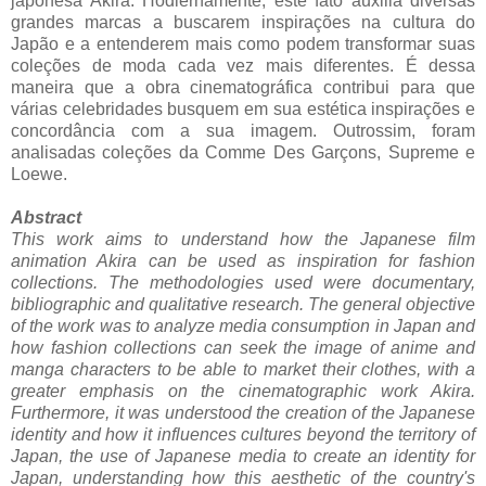
japonesa Akira. Hodiernamente, este fato auxilia diversas
grandes marcas a buscarem inspirações na cultura do
Japão e a entenderem mais como podem transformar suas
coleções de moda cada vez mais diferentes. É dessa
maneira que a obra cinematográfica contribui para que
várias celebridades busquem em sua estética inspirações e
concordância com a sua imagem. Outrossim, foram
analisadas coleções da Comme Des Garçons, Supreme e
Loewe.
Abstract
This work aims to understand how the Japanese film
animation Akira can be used as inspiration for fashion
collections. The methodologies used were documentary,
bibliographic and qualitative research. The general objective
of the work was to analyze media consumption in Japan and
how fashion collections can seek the image of anime and
manga characters to be able to market their clothes, with a
greater emphasis on the cinematographic work Akira.
Furthermore, it was understood the creation of the Japanese
identity and how it influences cultures beyond the territory of
Japan, the use of Japanese media to create an identity for
Japan, understanding how this aesthetic of the country's