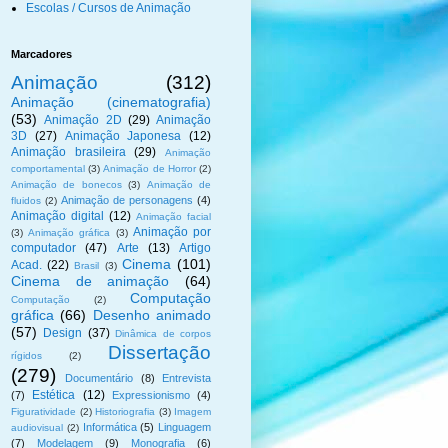
Escolas / Cursos de Animação
Marcadores
Animação
(312)
Animação (cinematografia)
(53)
Animação 2D
(29)
Animação
3D
(27)
Animação Japonesa
(12)
Animação brasileira
(29)
Animação
comportamental
(3)
Animação de Horror
(2)
Animação de bonecos
(3)
Animação de
Animação de personagens
(4)
fluidos
(2)
Animação digital
(12)
Animação facial
Animação por
(3)
Animação gráfica
(3)
computador
(47)
Arte
(13)
Artigo
Cinema
(101)
Acad.
(22)
Brasil
(3)
Cinema de animação
(64)
Computação
Computação
(2)
gráfica
(66)
Desenho animado
(57)
Design
(37)
Dinâmica de corpos
Dissertação
rígidos
(2)
(279)
Documentário
(8)
Entrevista
Estética
(12)
(7)
Expressionismo
(4)
Figuratividade
(2)
Historiografia
(3)
Imagem
Informática
(5)
Linguagem
audiovisual
(2)
(7)
Modelagem
(9)
Monografia
(6)