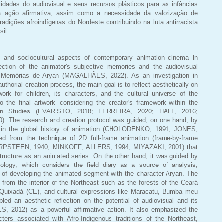
alidades do audiovisual e seus recursos plásticos para as infâncias
 ação afirmativa; assim como a necessidade da valorização de
adições afroindígenas do Nordeste contribuindo na luta antirracista
sil.
c and sociocultural aspects of contemporary animation cinema in
section of the animator's subjective memories and the audiovisual
s Memórias de Aryan (MAGALHÃES, 2022). As an investigation in
uthorial creation process, the main goal is to reflect aesthetically on
rk for children, its characters, and the cultural universe of the
to the final artwork, considering the creator's framework within the
ican Studies (EVARISTO, 2018; FERREIRA, 2020; HALL, 2016;
The research and creation protocol was guided, on one hand, by
s in the global history of animation (CHOLODENKO, 1991; JONES,
ved from the technique of 2D full-frame animation (frame-by-frame
PSTEEN, 1940; MINKOFF; ALLERS, 1994, MIYAZAKI, 2001) that
 structure as an animated series. On the other hand, it was guided by
ology, which considers the field diary as a source of analysis,
ss of developing the animated segment with the character Aryan. The
from the interior of the Northeast such as the forests of the Ceará
f Quixadá (CE), and cultural expressions like Maracatu, Bumba meu
ed an aesthetic reflection on the potential of audiovisual and its
ES, 2012) as a powerful affirmative action. It also emphasized the
cters associated with Afro-Indigenous traditions of the Northeast,