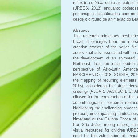
reflexão estética sobre as potenci
(URBES, 2012) enquanto poderosa
personagens identificados com as tr
desde o circuito de animação do Bra
Abstract
This research addresses aestheti
Brazil. It emerges from the inter
creation process of the series A
audiovisual arts associated with an a
the development of an animated wo
Northeast, from the initial sketch 
perspective of Afro-Latin Amer
NASCIMENTO, 2018; SODRE, 2020). 
the mapping of recurring element
2015), considering the steps deri
drawing) (ALGAR, JACKSON, SHAR
allowed for the construction of the
auto-ethnographic research method
highlighting the challenging proce
protocol, encompassing landscapes 
hinterland or the Galinha Choca o
Boi, São João, among others, enabl
visual resources for children (URB
need for the valorization of chara