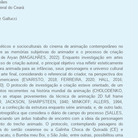
hães
eral do Ceará
z Gallucci
téticos e socioculturais do cinema de animação contemporâneo no
tre as memórias subjetivas do animador e o processo de criação
s de Aryan (MAGALHÃES, 2022). Enquanto investigação em artes
 de criação autoral, o principal objetivo visa refletir esteticamente
a animada para as infâncias, seus personagens e universo cultural
arte final, considerando o referencial do criador, na perspectiva dos
- americanos (EVARISTO, 2018; FERREIRA, 2020; HALL, 2016;
O protocolo de investigação e criação esteve orientado, de um
ntos recorrentes na história mundial da animação (CHOLODENKO,
 as etapas provenientes da técnica de animação 2D full frame
LGAR, JACKSON, SHARPSTEEN, 1940; MINKOFF; ALLERS, 1994,
 a confecção da estrutura enquanto série animada; e, de outro lado,
 etnográfica que considera o diário de campo do processo (SALLES,
nciando um árduo trabalho de encontro com a ideia da personagem
nto do trecho animado. O protocolo, contemplando paisagens do
ta do sertão cearense ou a Galinha Choca de Quixadá (CE) e
acatu, o Bumba meu Boi, o São João, entre outras, possibilitou uma