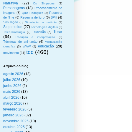
Narrativa
(22)
Os Simpsons
(3)
Personagens
(18)
Processamento de
imagens
(8)
Resenha
Quia Rodrigues
(2)
de filme
(6)
Resenha de livro
(5)
SPH
(4)
Simulação
(5)
Simulação de multidão
(2)
Stop motion
(27)
Tecnologias digitais
(2)
Tese
Televisão
(8)
Teledramaturgia
(2)
(64)
Tradução e interpretação
(2)
Técnicas de animação
(6)
Visualização
educação
(28)
científica
(3)
WWW
(2)
tcc
(466)
movimento
(11)
Arquivo do blog
agosto 2026
(13)
julho 2026
(10)
junho 2026
(2)
maio 2026
(13)
abril 2026
(10)
março 2026
(7)
fevereiro 2026
(5)
janeiro 2026
(32)
novembro 2025
(10)
outubro 2025
(13)