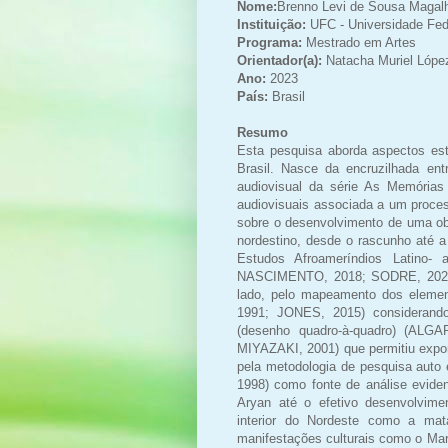
Nome:
Brenno Levi de Sousa Magal
Instituição:
UFC - Universidade Fed
Programa:
Mestrado em Artes
Orientador(a):
Natacha Muriel Lópe
Ano:
2023
País:
Brasil
Resumo
Esta pesquisa aborda aspectos es
Brasil. Nasce da encruzilhada en
audiovisual da série As Memória
audiovisuais associada a um processo
sobre o desenvolvimento de uma obr
nordestino, desde o rascunho até a 
Estudos Afroameríndios Latino
NASCIMENTO, 2018; SODRE, 2020). 
lado, pelo mapeamento dos eleme
1991; JONES, 2015) considerando
(desenho quadro-à-quadro) (A
MIYAZAKI, 2001) que permitiu expor
pela metodologia de pesquisa auto
1998) como fonte de análise evide
Aryan até o efetivo desenvolvime
interior do Nordeste como a ma
manifestações culturais como o Mar