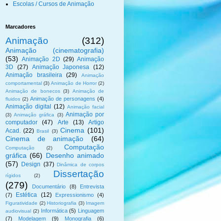
Escolas / Cursos de Animação
Marcadores
Animação
(312)
Animação (cinematografia)
(53)
Animação 2D
(29)
Animação
3D
(27)
Animação Japonesa
(12)
Animação brasileira
(29)
Animação
comportamental
(3)
Animação de Horror
(2)
Animação de bonecos
(3)
Animação de
Animação de personagens
(4)
fluidos
(2)
Animação digital
(12)
Animação facial
Animação por
(3)
Animação gráfica
(3)
computador
(47)
Arte
(13)
Artigo
Cinema
(101)
Acad.
(22)
Brasil
(3)
Cinema de animação
(64)
Computação
Computação
(2)
gráfica
(66)
Desenho animado
(57)
Design
(37)
Dinâmica de corpos
Dissertação
rígidos
(2)
(279)
Documentário
(8)
Entrevista
Estética
(12)
(7)
Expressionismo
(4)
Figuratividade
(2)
Historiografia
(3)
Imagem
Informática
(5)
Linguagem
audiovisual
(2)
(7)
Modelagem
(9)
Monografia
(6)