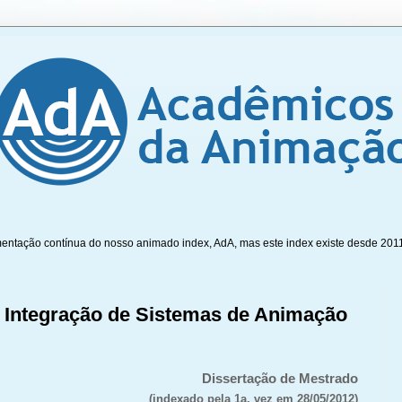
mentação contínua do nosso animado index, AdA, mas este index existe desde 201
 Integração de Sistemas de Animação
Dissertação de Mestrado
(indexado pela 1a. vez em 28/05/2012)