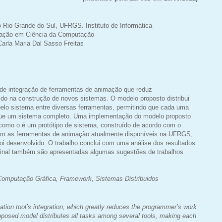
o Rio Grande do Sul, UFRGS. Instituto de Informática
ação em Ciência da Computação
arla Maria Dal Sasso Freitas
de integração de ferramentas de animação que reduz
ido na construção de novos sistemas. O modelo proposto distribui
elo sistema entre diversas ferramentas, permitindo que cada uma
 que um sistema completo. Uma implementação do modelo proposto
omo o é um protótipo de sistema, construído de acordo com o
om as ferramentas de animação atualmente disponíveis na UFRGS,
foi desenvolvido. O trabalho conclui com uma análise dos resultados
o final também são apresentadas algumas sugestões de trabalhos
 Computação Gráfica, Framework, S
istemas Distribuidos
tion tool’s integration, which greatly reduces the programmer’s work
posed model distributes all tasks among several tools, making each