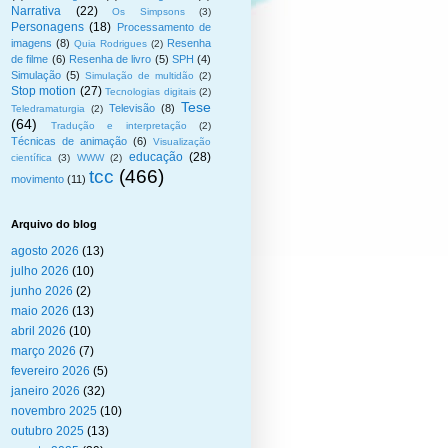
Narrativa
(22)
Os Simpsons
(3)
Personagens
(18)
Processamento de
imagens
(8)
Resenha
Quia Rodrigues
(2)
de filme
(6)
Resenha de livro
(5)
SPH
(4)
Simulação
(5)
Simulação de multidão
(2)
Stop motion
(27)
Tecnologias digitais
(2)
Tese
Televisão
(8)
Teledramaturgia
(2)
(64)
Tradução e interpretação
(2)
Técnicas de animação
(6)
Visualização
educação
(28)
científica
(3)
WWW
(2)
tcc
(466)
movimento
(11)
Arquivo do blog
agosto 2026
(13)
julho 2026
(10)
junho 2026
(2)
maio 2026
(13)
abril 2026
(10)
março 2026
(7)
fevereiro 2026
(5)
janeiro 2026
(32)
novembro 2025
(10)
outubro 2025
(13)