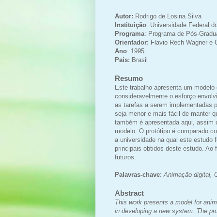
Autor:
Rodrigo de Losina Silva
Instituição
:
Universidade Federal d
Programa
:
Programa de Pós-Gradu
Orientador:
Flavio Rech Wagner e C
Ano
: 1995
País:
Brasil
Resumo
Este trabalho apresenta um modelo 
consideravelmente o esforço envolv
as tarefas a serem implementadas p
seja menor e mais fácil de manter
também é apresentada aqui, assim c
modelo. O protótipo é comparado c
a universidade na qual este estudo 
principais obtidos deste estudo. A
futuros.
Palavras-chave
:
Animação digital,
Abstract
This work presents a model for anima
in developing a new system. The pro