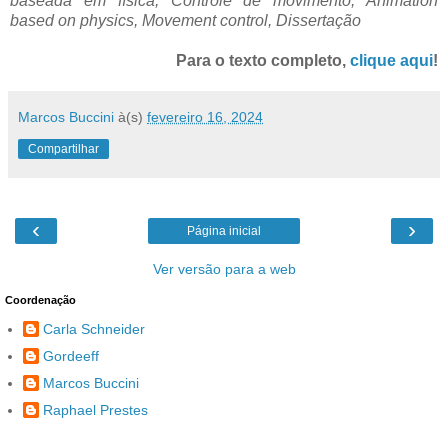
baseada em física, Controle de movimento, Animation
based on physics, Movement control, Dissertação
Para o texto completo,
clique aqui
!
Marcos Buccini
à(s)
fevereiro 16, 2024
Compartilhar
‹
›
Página inicial
Ver versão para a web
Coordenação
Carla Schneider
Gordeeff
Marcos Buccini
Raphael Prestes