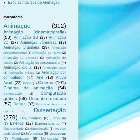
Escolas / Cursos de Animação
Marcadores
Animação
(312)
Animação (cinematografia)
(53)
Animação 2D
(29)
Animação
3D
(27)
Animação Japonesa
(12)
Animação brasileira
(29)
Animação
comportamental
(3)
Animação de Horror
(2)
Animação de bonecos
(3)
Animação de
Animação de personagens
(4)
fluidos
(2)
Animação digital
(12)
Animação facial
Animação por
(3)
Animação gráfica
(3)
computador
(47)
Arte
(13)
Artigo
Cinema
(101)
Acad.
(22)
Brasil
(3)
Cinema de animação
(64)
Computação
Computação
(2)
gráfica
(66)
Desenho animado
(57)
Design
(37)
Dinâmica de corpos
Dissertação
rígidos
(2)
(279)
Documentário
(8)
Entrevista
Estética
(12)
(7)
Expressionismo
(4)
Figuratividade
(2)
Historiografia
(3)
Imagem
Informática
(5)
Linguagem
audiovisual
(2)
(7)
Modelagem
(9)
Monografia
(6)