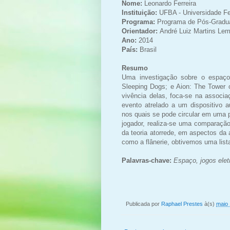
Nome:
Leonardo Ferreira
Instituição:
UFBA - Universidade Fe
Programa:
Programa de Pós-Gradu
Orientador:
André Luiz Martins Le
Ano:
2014
País:
Brasil
Resumo
Uma investigação sobre o espaço 
Sleeping Dogs; e Aion: The Tower o
vivência delas, foca-se na associ
evento atrelado a um dispositivo 
nos quais se pode circular em uma 
jogador, realiza-se uma comparação
da teoria atorrede, em aspectos da 
como a flânerie, obtivemos uma lis
Palavras-chave:
Espaço, jogos elet
Publicada por
Raphael Prestes
à(s)
maio 