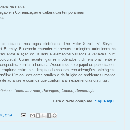
deral da Bahia
ação em Comunicação e Cultura Contemporâneas
mos
de cidades nos jogos eletrônicos The Elder Scrolls V: Skyrim;
f Eternity. Buscando entender elementos e relações articulados na
ação entre a ação do usuário e elementos variados e variáveis num
audiovisual. Como recorte, games modelados tridimensionalmente e
perspectiva similar à humana. Assumindo-se o papel de pesquisador-
 empírica entre eles. Inspirando-nos nas considerações ontológicas
análise fílmica, dos game studies e da fruição de ambientes urbanos
ta de actantes e cosmos que conformaram experiências distintas.
rônicos, Teoria ator-rede, Paisagem, Cidade, Dissertação
Para o texto completo,
clique aqui
!
18, 2024