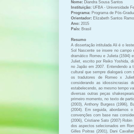
Nome:
Diandra Sousa Santos
Instituição:
UFBA - Universidade Fe
Programa:
Programa de Pós-Gradua
Orientador:
Elizabeth Santos Ram
Ano:
2015
País:
Brasil
Resumo
A dissertação intitulada Ali é o le
Sol Nascente se insere no campo 
dramático Romeu e Julieta (1594) 
Juliet, escrito por Reiko Yoshida, 
no Japão em 2007. Entendendo a tra
cultural que sempre dialogará com 
os tradutores de Romeo x Julie
considerando as idiossincrasias 
estabelecendo, ao mesmo tempo va
diversas outras peças shakespear
primeiro momento, no texto de parti
(2003), Anthony Burgess (1996), Ba
(2004). Em seguida, abordamos o 
convenções com base nas considera
(2006), Cristiane Sato (2007) Robin
dos aspectos selecionados em Rome
Gilles Poitras (2001), Dani Cavall