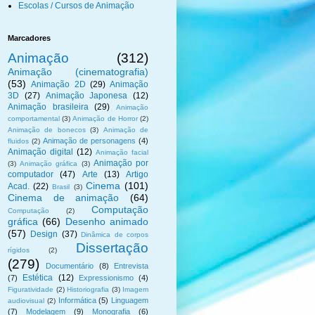
Escolas / Cursos de Animação
Marcadores
Animação
(312)
Animação (cinematografia)
(53)
Animação 2D
(29)
Animação
3D
(27)
Animação Japonesa
(12)
Animação brasileira
(29)
Animação
comportamental
(3)
Animação de Horror
(2)
Animação de bonecos
(3)
Animação de
Animação de personagens
(4)
fluidos
(2)
Animação digital
(12)
Animação facial
Animação por
(3)
Animação gráfica
(3)
computador
(47)
Arte
(13)
Artigo
Cinema
(101)
Acad.
(22)
Brasil
(3)
Cinema de animação
(64)
Computação
Computação
(2)
gráfica
(66)
Desenho animado
(57)
Design
(37)
Dinâmica de corpos
Dissertação
rígidos
(2)
(279)
Documentário
(8)
Entrevista
Estética
(12)
(7)
Expressionismo
(4)
Figuratividade
(2)
Historiografia
(3)
Imagem
Informática
(5)
Linguagem
audiovisual
(2)
(7)
Modelagem
(9)
Monografia
(6)