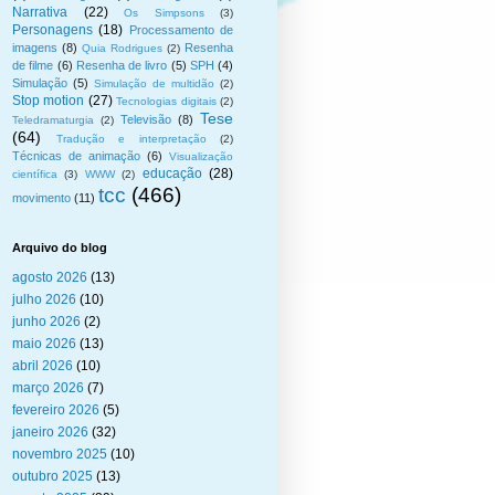
Narrativa
(22)
Os Simpsons
(3)
Personagens
(18)
Processamento de
imagens
(8)
Resenha
Quia Rodrigues
(2)
de filme
(6)
Resenha de livro
(5)
SPH
(4)
Simulação
(5)
Simulação de multidão
(2)
Stop motion
(27)
Tecnologias digitais
(2)
Tese
Televisão
(8)
Teledramaturgia
(2)
(64)
Tradução e interpretação
(2)
Técnicas de animação
(6)
Visualização
educação
(28)
científica
(3)
WWW
(2)
tcc
(466)
movimento
(11)
Arquivo do blog
agosto 2026
(13)
julho 2026
(10)
junho 2026
(2)
maio 2026
(13)
abril 2026
(10)
março 2026
(7)
fevereiro 2026
(5)
janeiro 2026
(32)
novembro 2025
(10)
outubro 2025
(13)