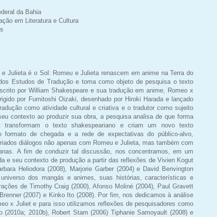
deral da Bahia
ção em Literatura e Cultura
os
ste e Julieta é o Sol: Romeu e Julieta renascem em anime na Terra do
dos Estudos de Tradução e toma como objeto de pesquisa o texto
escrito por William Shakespeare e sua tradução em anime, Romeo x
dirigido por Fumitoshi Oizaki, desenhado por Hiroki Harada e lançado
dução como atividade cultural e criativa e o tradutor como sujeito
seu contexto ao produzir sua obra, a pesquisa analisa de que forma
t transformam o texto shakespeariano e criam um novo texto
do formato de chegada e a rede de expectativas do público-alvo,
riados diálogos não apenas com Romeu e Julieta, mas também com
ianas. A fim de conduzir tal discussão, nos concentramos, em um
da e seu contexto de produção a partir das reflexões de Vivien Kogut
rbara Heliodora (2008), Marjorie Garber (2004) e David Benvington
universo dos mangás e animes, suas histórias, características e
ções de Timothy Craig (2000), Afonso Moliné (2004), Paul Gravett
 Brenner (2007) e Kinko Ito (2008). Por fim, nos dedicamos à análise
o x Juliet e para isso utilizamos reflexões de pesquisadores como
aro (2010a; 2010b), Robert Stam (2006) Tiphanie Samoyault (2008) e